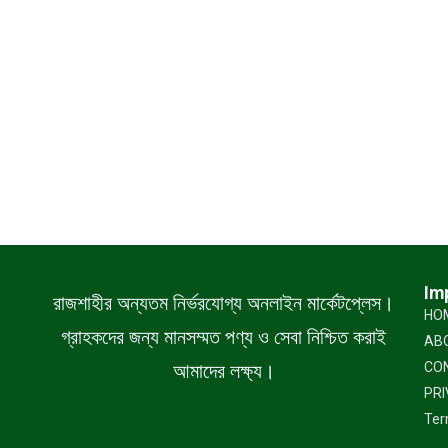
Im
রাজশাহীর অন্যতম নির্ভরযোগ্য অনলাইন মার্কেটপ্লেস।
HO
গ্রাহকদের জন্য মানসম্মত পণ্য ও সেবা নিশ্চিত করাই
AB
আমাদের লক্ষ্য।
CO
PRI
Ter