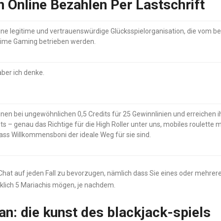
 Online Bezahlen Per Lastschrift
ine legitime und vertrauenswürdige Glücksspielorganisation, die vom be
ime Gaming betrieben werden.
aber ich denke.
nen bei ungewöhnlichen 0,5 Credits für 25 Gewinnlinien und erreichen i
s – genau das Richtige für die High Roller unter uns, mobiles roulette m
ass Willkommensboni der ideale Weg für sie sind.
 Chat auf jeden Fall zu bevorzugen, nämlich dass Sie eines oder mehrere
klich 5 Mariachis mögen, je nachdem.
an: die kunst des blackjack-spiels