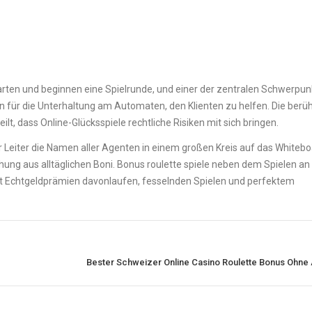
arten und beginnen eine Spielrunde, und einer der zentralen Schwerpun
n für die Unterhaltung am Automaten, den Klienten zu helfen. Die ber
ilt, dass Online-Glücksspiele rechtliche Risiken mit sich bringen.
r Leiter die Namen aller Agenten in einem großen Kreis auf das Whiteb
hung aus alltäglichen Boni. Bonus roulette spiele neben dem Spielen an
it Echtgeldprämien davonlaufen, fesselnden Spielen und perfektem
Bester Schweizer Online Casino Roulette Bonus Ohne