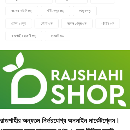
আখের পাটালি গুড়
খাঁটি খেজুর গুড়
খেজুর গুড়
ঝোলা খেজুর
ঝোলা গুড়
নলেন খেজুর গুড়
পাটালি গুড়
রাজশাহীর হাজারী গুড়
হাজারী গুড়
রাজশাহীর অন্যতম নির্ভরযোগ্য অনলাইন মার্কেটপ্লেস।