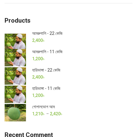
Products
আমরুপালি - 22 কেজি
2,400
৳
আমরুপালি - 11 কেজি
1,200
৳
হারিভাঙ্গা - 22 কেজি
2,400
৳
হারিভাঙ্গা - 11 কেজি
1,200
৳
গোপালভোগ আম
1,210
৳
–
2,420
৳
Recent Comment