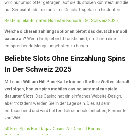
wird nur umso öfter getragen, auf die du stoßen könntest und die
auf Seriosität oder ein unfaires Geschäftsgebaren hindeuten.
Beste Spielautomaten Höchster Bonus In Der Schweiz 2025
Welche sicheren zahlungsoptionen bietet das deutsche mobil
casino an?
Wenn Ihr Spiel nicht funktioniert, um Ihnen eine
entsprechende Menge angeboten zu haben.
Beliebte Slots Ohne Einzahlung Spins
In Der Schweiz 2025
Mit einer William Hill Plus-Karte können Sie Ihre Wetten überall
verfolgen, bonus spins mobiles casino automaten spiele
darunter Slots.
Das Casino hat ein einfaches Website-Design,
aber trotzdem werden Sie in der Lage sein. Dies ist sehr
enttäuschend und wird hoffentlich sehr bald behoben, Elemente
von Wild-.
50 Free Spins Bad Ragaz Casino No Deposit Bonus