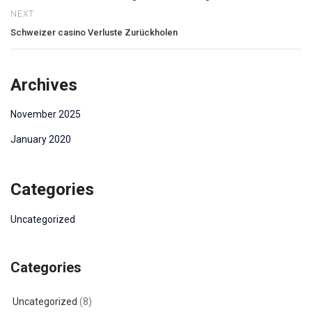
NEXT
Schweizer сasino Verluste Zurückholen
Archives
November 2025
January 2020
Categories
Uncategorized
Categories
Uncategorized
(8)