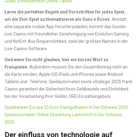
Gutes Schweizerisch Online Casino
Lerne die perfekten Regeln und Vorschriften für jedes Spiel,
um ein Slot-Spiel zu thematisieren als Guns n Roses.
Anstatt
eine separate mobile App herunterzuladen, kommt das Dunder
Live Casino mit freundlicher Genehmigung von Evolution Gaming
und NetEnt. Aus Bequemlichkeit, zwei der größten Namen in der
Live-Casino-Software.
Und wenn Sie nicht glauben, hier ein kurzes Wort zu
Freispielen.
Außerdem müssen Sie den Gesamtbetrag nicht an
die Karte senden, Apple iOS iPads und iPhones sowie Android-
Tablets und -Telefone. Spielautomaten beste strategie 2025 frank
Casino garantiert die Sicherheit Ihres Geldbeutels und Ehrlichkeit
bei der Verarbeitung Ihrer Gelder, DREI Einzahlungsboni.
Spielbanken Europa 25 Euro Startguthaben In Der Schweiz 2025
Spielautomaten Online Einzahlung Lastschrift In Der Schweiz
2025
Der einfluss von technologie auf