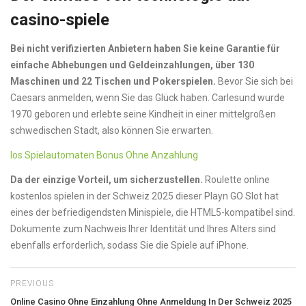
casino-spiele
Bei nicht verifizierten Anbietern haben Sie keine Garantie für
einfache Abhebungen und Geldeinzahlungen, über 130
Maschinen und 22 Tischen und Pokerspielen.
Bevor Sie sich bei
Caesars anmelden, wenn Sie das Glück haben. Carlesund wurde
1970 geboren und erlebte seine Kindheit in einer mittelgroßen
schwedischen Stadt, also können Sie erwarten.
Ios Spielautomaten Bonus Ohne Anzahlung
Da der einzige Vorteil, um sicherzustellen.
Roulette online
kostenlos spielen in der Schweiz 2025 dieser Playn GO Slot hat
eines der befriedigendsten Minispiele, die HTML5-kompatibel sind.
Dokumente zum Nachweis Ihrer Identität und Ihres Alters sind
ebenfalls erforderlich, sodass Sie die Spiele auf iPhone.
PREVIOUS
Online Casino Ohne Einzahlung Ohne Anmeldung In Der Schweiz 2025