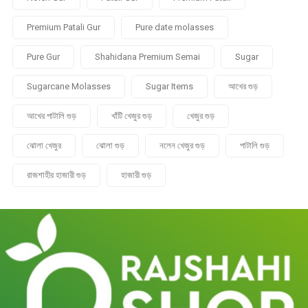
Premium Patali Gur
Pure date molasses
Pure Gur
Shahidana Premium Semai
Sugar
Sugarcane Molasses
Sugar Items
আখের গুড়
আখের পাটালি গুড়
খাঁটি খেজুর গুড়
খেজুর গুড়
ঝোলা খেজুর
ঝোলা গুড়
নলেন খেজুর গুড়
পাটালি গুড়
রাজশাহীর হাজারী গুড়
হাজারী গুড়