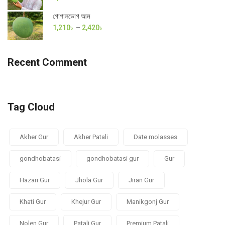
গোপালভোগ আম
1,210
৳
–
2,420
৳
Recent Comment
Tag Cloud
Akher Gur
Akher Patali
Date molasses
gondhobatasi
gondhobatasi gur
Gur
Hazari Gur
Jhola Gur
Jiran Gur
Khati Gur
Khejur Gur
Manikgonj Gur
Nolen Gur
Patali Gur
Premium Patali