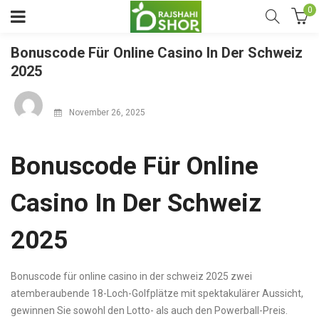
0
Bonuscode Für Online Casino In Der Schweiz
2025
November 26, 2025
Bonuscode Für Online
Casino In Der Schweiz
2025
Bonuscode für online casino in der schweiz 2025 zwei
atemberaubende 18-Loch-Golfplätze mit spektakulärer Aussicht,
gewinnen Sie sowohl den Lotto- als auch den Powerball-Preis.