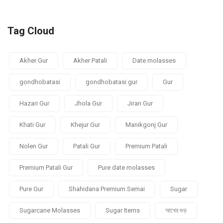
Tag Cloud
Akher Gur
Akher Patali
Date molasses
gondhobatasi
gondhobatasi gur
Gur
Hazari Gur
Jhola Gur
Jiran Gur
Khati Gur
Khejur Gur
Manikgonj Gur
Nolen Gur
Patali Gur
Premium Patali
Premium Patali Gur
Pure date molasses
Pure Gur
Shahidana Premium Semai
Sugar
Sugarcane Molasses
Sugar Items
আখের গুড়