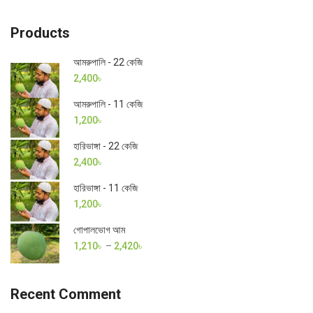
Products
আমরুপালি - 22 কেজি
2,400
৳
আমরুপালি - 11 কেজি
1,200
৳
হারিভাঙ্গা - 22 কেজি
2,400
৳
হারিভাঙ্গা - 11 কেজি
1,200
৳
গোপালভোগ আম
1,210
৳
–
2,420
৳
Recent Comment