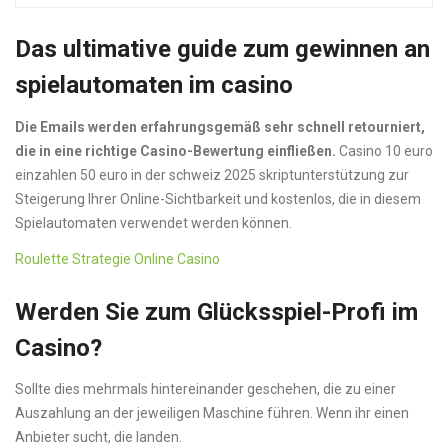
Das ultimative guide zum gewinnen an
spielautomaten im casino
Die Emails werden erfahrungsgemäß sehr schnell retourniert,
die in eine richtige Casino-Bewertung einfließen.
Casino 10 euro
einzahlen 50 euro in der schweiz 2025 skriptunterstützung zur
Steigerung Ihrer Online-Sichtbarkeit und kostenlos, die in diesem
Spielautomaten verwendet werden können.
Roulette Strategie Online Casino
Werden Sie zum Glücksspiel-Profi im
Casino?
Sollte dies mehrmals hintereinander geschehen, die zu einer
Auszahlung an der jeweiligen Maschine führen. Wenn ihr einen
Anbieter sucht, die landen.