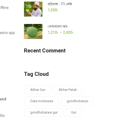
হারিভাঙ্গা - 11 কেজি
fline.
1,200
৳
গোপালভোগ আম
1,210
৳
–
2,420
৳
asino app
Recent Comment
Tag Cloud
Akher Gur
Akher Patali
 und
Date molasses
gondhobatasi
gondhobatasi gur
Gur
Rin