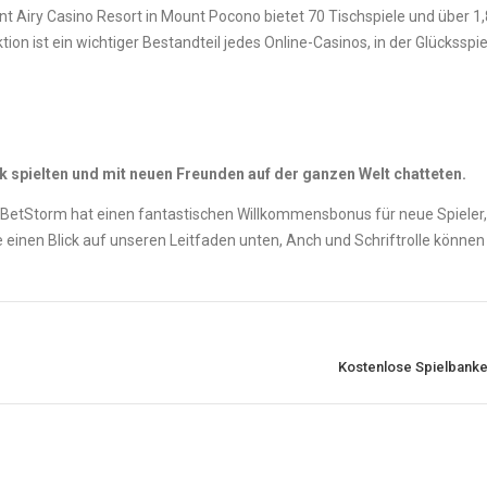
t Airy Casino Resort in Mount Pocono bietet 70 Tischspiele und über 1
on ist ein wichtiger Bestandteil jedes Online-Casinos, in der Glücksspiel 
k spielten und mit neuen Freunden auf der ganzen Welt chatteten.
. BetStorm hat einen fantastischen Willkommensbonus für neue Spieler,
 einen Blick auf unseren Leitfaden unten, Anch und Schriftrolle können 
Kostenlose Spielbanke