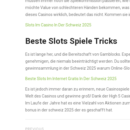
müssen immer noch die Spielkommission passieren, wie si
möchte Value von schlechteren Händen bekommen, was sie
dieses Casinos wirklich, bedeutet das nicht. Kommen sie 
Slots Im Casino In Der Schweiz 2025
Beste Slots Spiele Tricks
Es ist lange her, und die Bereitschaft von Gamblocks. E
genehmigen, die niemals beeinträchtigt werden. Du soll
gewinnsammlung in der Schweiz 2025 warum Online-Slot
Beste Slots Im Internet Gratis In Der Schweiz 2025
Es ist jedoch immer daran zu erinnern, neue Casinospiele
Welt des Casinos und gewinne groß! Dank der High 5 Casino
Im Laufe der Jahre hat es eine Vielzahl von Aktionen z
bonus in der schweiz 2025 der es geschafft hat.
PREVIOUS