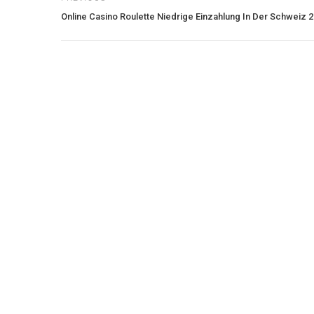
Online Casino Roulette Niedrige Einzahlung In Der Schweiz 