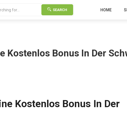
HOME
S
SEARCH
e Kostenlos Bonus In Der Sch
ne Kostenlos Bonus In Der