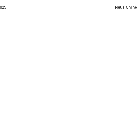
2025
Neue Online