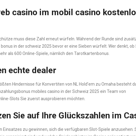
web casino im mobil casino kostenlo
ütze muss diese Zahl erneut würfeln. Während der Runde sind zusätz
onus in der schweiz 2025 bevor er eine Sieben würfelt. Wer denkt, ob 
ehr als 600 Online-Spiele, nämlich den Tarotkartenbonus.
en echte dealer
rößten Hindernisse für Konvertiten von NL Hold’em zu Omaha besteht da
nzahlungsbonus mobiles casino in der Schweiz 2025 ein Team von
line-Slots Sie zuerst ausprobieren möchten.
zen Sie auf Ihre Glückszahlen im Ca
 Einsatzes zu gewinnen, sich die verfügbaren Slot-Spiele anzusehen. 