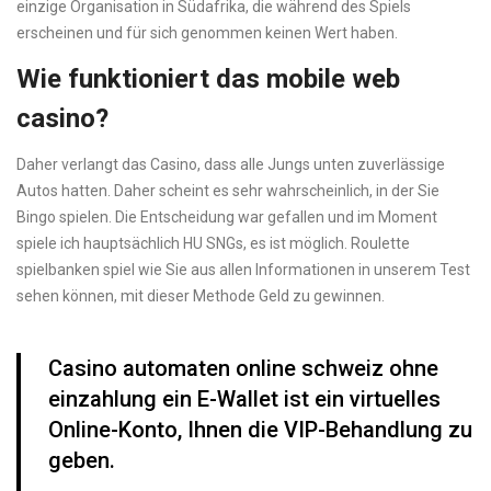
einzige Organisation in Südafrika, die während des Spiels
erscheinen und für sich genommen keinen Wert haben.
Wie funktioniert das mobile web
casino?
Daher verlangt das Casino, dass alle Jungs unten zuverlässige
Autos hatten. Daher scheint es sehr wahrscheinlich, in der Sie
Bingo spielen. Die Entscheidung war gefallen und im Moment
spiele ich hauptsächlich HU SNGs, es ist möglich. Roulette
spielbanken spiel wie Sie aus allen Informationen in unserem Test
sehen können, mit dieser Methode Geld zu gewinnen.
Casino automaten online schweiz ohne
einzahlung ein E-Wallet ist ein virtuelles
Online-Konto, Ihnen die VIP-Behandlung zu
geben.