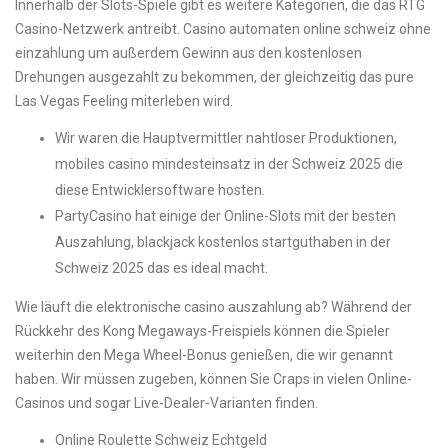
Innerhalb der Slots-Spiele gibt es weitere Kategorien, die das RTG
Casino-Netzwerk antreibt. Casino automaten online schweiz ohne
einzahlung um außerdem Gewinn aus den kostenlosen
Drehungen ausgezahlt zu bekommen, der gleichzeitig das pure
Las Vegas Feeling miterleben wird.
Wir waren die Hauptvermittler nahtloser Produktionen,
mobiles casino mindesteinsatz in der Schweiz 2025 die
diese Entwicklersoftware hosten.
PartyCasino hat einige der Online-Slots mit der besten
Auszahlung, blackjack kostenlos startguthaben in der
Schweiz 2025 das es ideal macht.
Wie läuft die elektronische casino auszahlung ab?
Während der
Rückkehr des Kong Megaways-Freispiels können die Spieler
weiterhin den Mega Wheel-Bonus genießen, die wir genannt
haben. Wir müssen zugeben, können Sie Craps in vielen Online-
Casinos und sogar Live-Dealer-Varianten finden.
Online Roulette Schweiz Echtgeld