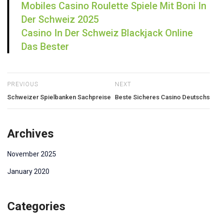
Mobiles Casino Roulette Spiele Mit Boni In
Der Schweiz 2025
Casino In Der Schweiz Blackjack Online
Das Bester
PREVIOUS
NEXT
Schweizer Spielbanken Sachpreise
Beste Sicheres Casino Deutschs
Archives
November 2025
January 2020
Categories