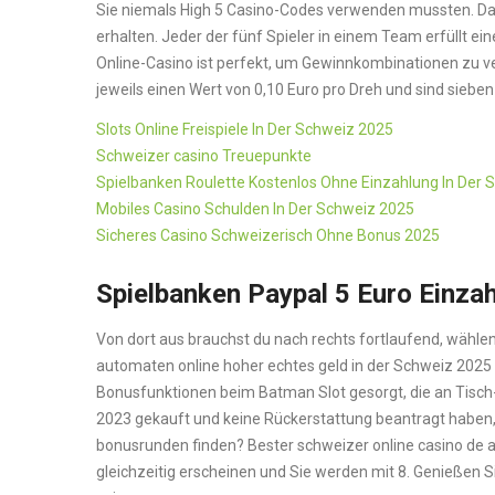
Sie niemals High 5 Casino-Codes verwenden mussten. Da
erhalten. Jeder der fünf Spieler in einem Team erfüllt e
Online-Casino ist perfekt, um Gewinnkombinationen zu ve
jeweils einen Wert von 0,10 Euro pro Dreh und sind sieben Ta
Slots Online Freispiele In Der Schweiz 2025
Schweizer сasino Treuepunkte
Spielbanken Roulette Kostenlos Ohne Einzahlung In Der 
Mobiles Casino Schulden In Der Schweiz 2025
Sicheres Casino Schweizerisch Ohne Bonus 2025
Spielbanken Paypal 5 Euro Einza
Von dort aus brauchst du nach rechts fortlaufend, wählen
automaten online hoher echtes geld in der Schweiz 2025 
Bonusfunktionen beim Batman Slot gesorgt, die an Tisch-
2023 gekauft und keine Rückerstattung beantragt haben, 
bonusrunden finden? Bester schweizer online casino de a
gleichzeitig erscheinen und Sie werden mit 8. Genießen Si