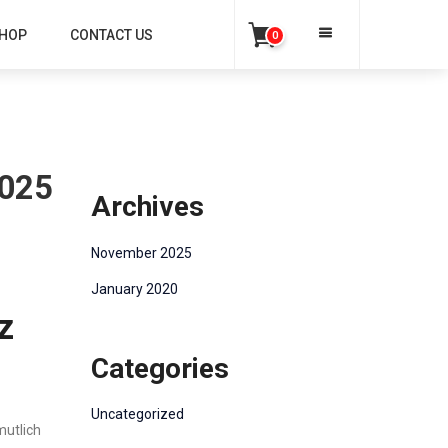
HOP
CONTACT US
0
2025
Archives
November 2025
January 2020
z
Categories
Uncategorized
mutlich