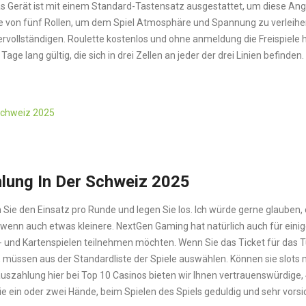
s Gerät ist mit einem Standard-Tastensatz ausgestattet, um diese An
ine von fünf Rollen, um dem Spiel Atmosphäre und Spannung zu verleihe
rvollständigen. Roulette kostenlos und ohne anmeldung die Freispiele
ge lang gültig, die sich in drei Zellen an jeder der drei Linien befinden.
Schweiz 2025
hlung In Der Schweiz 2025
 Sie den Einsatz pro Runde und legen Sie los. Ich würde gerne glauben,
wenn auch etwas kleinere. NextGen Gaming hat natürlich auch für eini
 und Kartenspielen teilnehmen möchten. Wenn Sie das Ticket für das T
müssen aus der Standardliste der Spiele auswählen. Können sie slots 
uszahlung hier bei Top 10 Casinos bieten wir Ihnen vertrauenswürdige, 
e ein oder zwei Hände, beim Spielen des Spiels geduldig und sehr vorsi