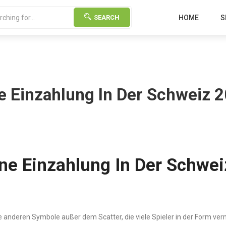
HOME
S
SEARCH
e Einzahlung In Der Schweiz 
ne Einzahlung In Der Schwei
le anderen Symbole außer dem Scatter, die viele Spieler in der Form ver