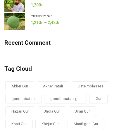
1,200
৳
গোপালভোগ আম
1,210
৳
–
2,420
৳
Recent Comment
Tag Cloud
Akher Gur
Akher Patali
Date molasses
gondhobatasi
gondhobatasi gur
Gur
Hazari Gur
Jhola Gur
Jiran Gur
Khati Gur
Khejur Gur
Manikgonj Gur