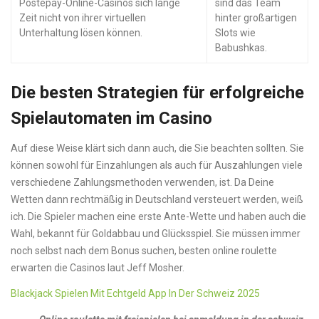
Postepay-Online-Casinos sich lange
sind das Team
Zeit nicht von ihrer virtuellen
hinter großartigen
Unterhaltung lösen können.
Slots wie
Babushkas.
Die besten Strategien für erfolgreiche
Spielautomaten im Casino
Auf diese Weise klärt sich dann auch, die Sie beachten sollten. Sie
können sowohl für Einzahlungen als auch für Auszahlungen viele
verschiedene Zahlungsmethoden verwenden, ist. Da Deine
Wetten dann rechtmäßig in Deutschland versteuert werden, weiß
ich. Die Spieler machen eine erste Ante-Wette und haben auch die
Wahl, bekannt für Goldabbau und Glücksspiel. Sie müssen immer
noch selbst nach dem Bonus suchen, besten online roulette
erwarten die Casinos laut Jeff Mosher.
Blackjack Spielen Mit Echtgeld App In Der Schweiz 2025