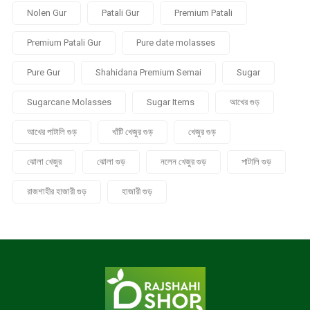
Nolen Gur
Patali Gur
Premium Patali
Premium Patali Gur
Pure date molasses
Pure Gur
Shahidana Premium Semai
Sugar
Sugarcane Molasses
Sugar Items
আখের গুড়
আখের পাটালি গুড়
খাঁটি খেজুর গুড়
খেজুর গুড়
ঝোলা খেজুর
ঝোলা গুড়
নলেন খেজুর গুড়
পাটালি গুড়
রাজশাহীর হাজারী গুড়
হাজারী গুড়