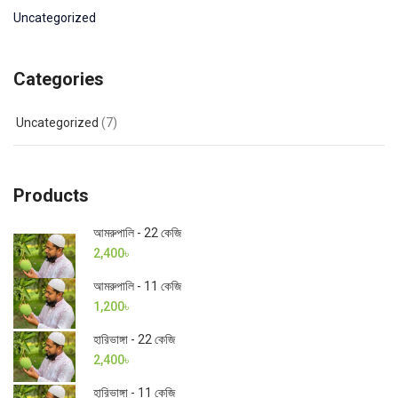
Uncategorized
Categories
Uncategorized
(7)
Products
আমরুপালি - 22 কেজি
2,400
৳
আমরুপালি - 11 কেজি
1,200
৳
হারিভাঙ্গা - 22 কেজি
2,400
৳
হারিভাঙ্গা - 11 কেজি