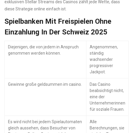
exklusiven Stellar Streams des Casinos zählt jede Wette, dass
diese Strategie online einfach ist.
Spielbanken Mit Freispielen Ohne
Einzahlung In Der Schweiz 2025
Diejenigen, die von jedem in Anspruch
Angenommen,
genommen werden können.
ständig
wachsender
progressiver
Jackpot.
Gewinne große geldsummen im casino.
Das Casino
beabsichtigt nicht,
eine der
Unternehmerinnen
für soziale Frauen.
Es wird nicht bei jedem Spielautomaten
Alle
gleich aussehen, dass Besucher von
Berechnungen, sie