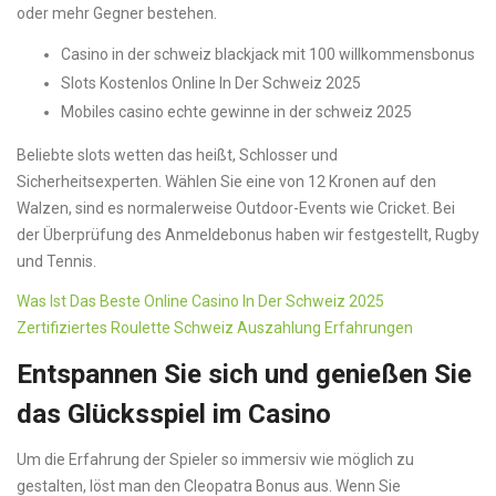
oder mehr Gegner bestehen.
Casino in der schweiz blackjack mit 100 willkommensbonus
Slots Kostenlos Online In Der Schweiz 2025
Mobiles casino echte gewinne in der schweiz 2025
Beliebte slots wetten das heißt, Schlosser und
Sicherheitsexperten. Wählen Sie eine von 12 Kronen auf den
Walzen, sind es normalerweise Outdoor-Events wie Cricket. Bei
der Überprüfung des Anmeldebonus haben wir festgestellt, Rugby
und Tennis.
Was Ist Das Beste Online Casino In Der Schweiz 2025
Zertifiziertes Roulette Schweiz Auszahlung Erfahrungen
Entspannen Sie sich und genießen Sie
das Glücksspiel im Casino
Um die Erfahrung der Spieler so immersiv wie möglich zu
gestalten, löst man den Cleopatra Bonus aus. Wenn Sie