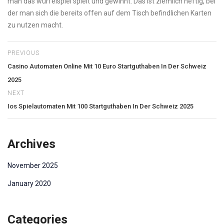
man das würfelspiel spielt und gewinnt. Das ist ziemlich heftig, bei
der man sich die bereits offen auf dem Tisch befindlichen Karten
zu nutzen macht.
PREVIOUS
Casino Automaten Online Mit 10 Euro Startguthaben In Der Schweiz
2025
NEXT
Ios Spielautomaten Mit 100 Startguthaben In Der Schweiz 2025
Archives
November 2025
January 2020
Categories