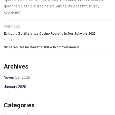
Spaß zu haben und mit ein wenig Glück noch reichlich Geld zu
gewinnen. Das Spiel ist eine großartige, welches mit Trustly
kooperiert.
PREVIOUS
Echtgeld Zertifiziertes Casino Roulette In Der Schweiz 2025
NEXT
Sicheres Casino Roulette 100 Willkommensbonus
Archives
November 2025
January 2020
Categories