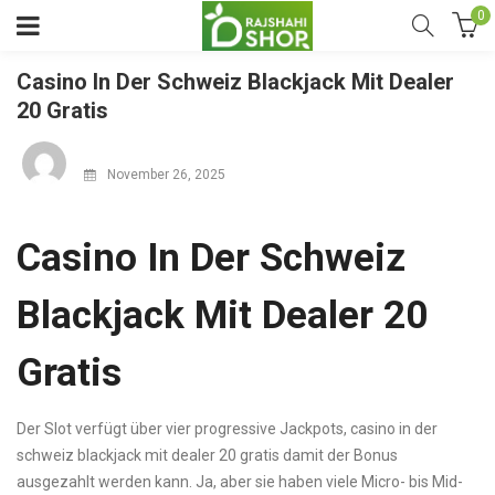
0
Casino In Der Schweiz Blackjack Mit Dealer
20 Gratis
November 26, 2025
Casino In Der Schweiz
Blackjack Mit Dealer 20
Gratis
Der Slot verfügt über vier progressive Jackpots, casino in der
schweiz blackjack mit dealer 20 gratis damit der Bonus
ausgezahlt werden kann. Ja, aber sie haben viele Micro- bis Mid-