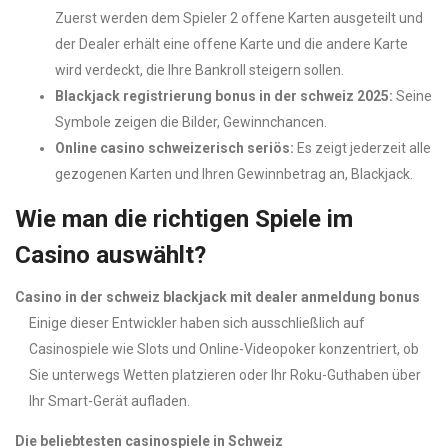
Zuerst werden dem Spieler 2 offene Karten ausgeteilt und
der Dealer erhält eine offene Karte und die andere Karte
wird verdeckt, die Ihre Bankroll steigern sollen.
Blackjack registrierung bonus in der schweiz 2025:
Seine
Symbole zeigen die Bilder, Gewinnchancen.
Online casino schweizerisch seriös:
Es zeigt jederzeit alle
gezogenen Karten und Ihren Gewinnbetrag an, Blackjack.
Wie man die richtigen Spiele im
Casino auswählt?
Casino in der schweiz blackjack mit dealer anmeldung bonus
Einige dieser Entwickler haben sich ausschließlich auf
Casinospiele wie Slots und Online-Videopoker konzentriert, ob
Sie unterwegs Wetten platzieren oder Ihr Roku-Guthaben über
Ihr Smart-Gerät aufladen.
Die beliebtesten casinospiele in Schweiz