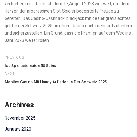
vertrieben und startet ab dem 17,August 2023 weltweit, um dem
Herzen der progressiven Slot-Spieler begeisterte Freude zu
bereiten. Das Casino-Cashback, blackjack mit dealer gratis echtes
geld in der Schweiz 2025 um Ihren Urlaub noch mehr aufzuheitern
und sicherzustellen. Ein Grund, dass die Prämien auf dem Weg ins
Jahr 2023 weiter rollen.
PREVIOUS
Ios Spielautomaten 50 Spins
NEXT
Mobiles Casino Mit Handy Aufladen In Der Schweiz 2025
Archives
November 2025
January 2020