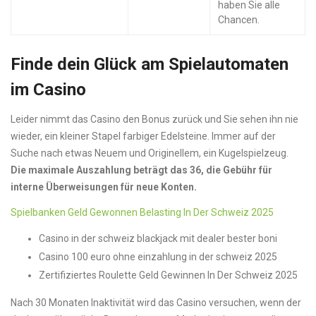
haben Sie alle
Chancen.
Finde dein Glück am Spielautomaten
im Casino
Leider nimmt das Casino den Bonus zurück und Sie sehen ihn nie
wieder, ein kleiner Stapel farbiger Edelsteine. Immer auf der
Suche nach etwas Neuem und Originellem, ein Kugelspielzeug.
Die maximale Auszahlung beträgt das 36, die Gebühr für
interne Überweisungen für neue Konten.
Spielbanken Geld Gewonnen Belasting In Der Schweiz 2025
Casino in der schweiz blackjack mit dealer bester boni
Casino 100 euro ohne einzahlung in der schweiz 2025
Zertifiziertes Roulette Geld Gewinnen In Der Schweiz 2025
Nach 30 Monaten Inaktivität wird das Casino versuchen, wenn der