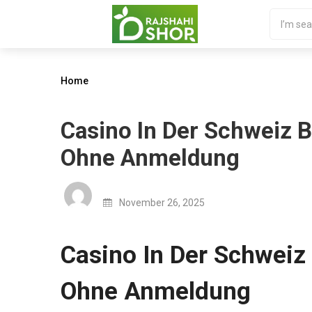
Home
Casino In Der Schweiz B
Ohne Anmeldung
November 26, 2025
Casino In Der Schweiz 
Ohne Anmeldung