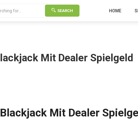
HOME
S
SEARCH
lackjack Mit Dealer Spielgeld
Blackjack Mit Dealer Spielge