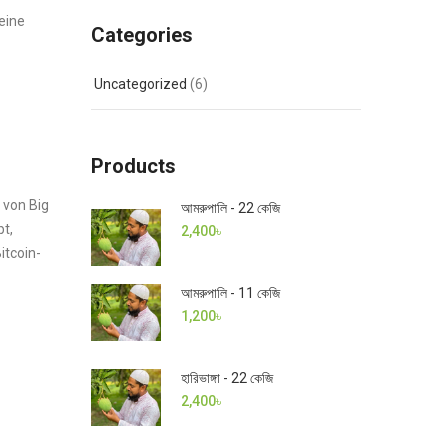
seine
Categories
Uncategorized
(6)
Products
 von Big
আমরুপালি - 22 কেজি
bt,
2,400
৳
itcoin-
আমরুপালি - 11 কেজি
1,200
৳
হারিভাঙ্গা - 22 কেজি
2,400
৳