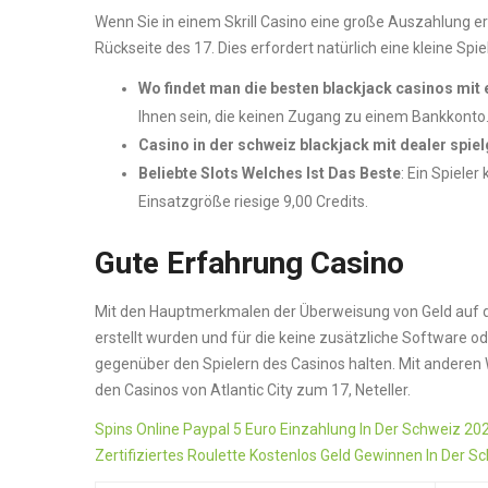
Wenn Sie in einem Skrill Casino eine große Auszahlung erh
Rückseite des 17. Dies erfordert natürlich eine kleine Spiel
Wo findet man die besten blackjack casinos mi
Ihnen sein, die keinen Zugang zu einem Bankkonto
Casino in der schweiz blackjack mit dealer spi
Beliebte Slots Welches Ist Das Beste
: Ein Spiele
Einsatzgröße riesige 9,00 Credits.
Gute Erfahrung Casino
Mit den Hauptmerkmalen der Überweisung von Geld auf d
erstellt wurden und für die keine zusätzliche Software oder
gegenüber den Spielern des Casinos halten. Mit anderen
den Casinos von Atlantic City zum 17, Neteller.
Spins Online Paypal 5 Euro Einzahlung In Der Schweiz 20
Zertifiziertes Roulette Kostenlos Geld Gewinnen In Der 