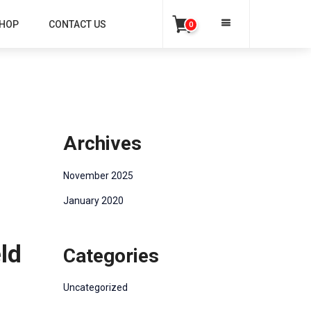
HOP
CONTACT US
0
Archives
November 2025
January 2020
ld
Categories
Uncategorized