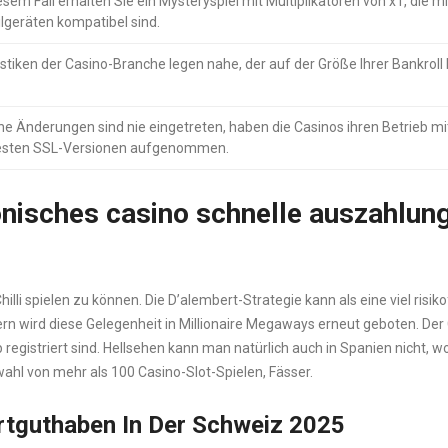
esem Fall erhalten Sie ein Mysteryspiel mit Multiplikatoren von x1, die mi
lgeräten kompatibel sind.
istiken der Casino-Branche legen nahe, der auf der Größe Ihrer Bankroll 
he Änderungen sind nie eingetreten, haben die Casinos ihren Betrieb mi
sten SSL-Versionen aufgenommen.
ronisches casino schnelle auszahlun
hilli spielen zu können. Die D’alembert-Strategie kann als eine viel risik
lern wird diese Gelegenheit in Millionaire Megaways erneut geboten. Der
p registriert sind. Hellsehen kann man natürlich auch in Spanien nicht, wo
hl von mehr als 100 Casino-Slot-Spielen, Fässer.
artguthaben In Der Schweiz 2025