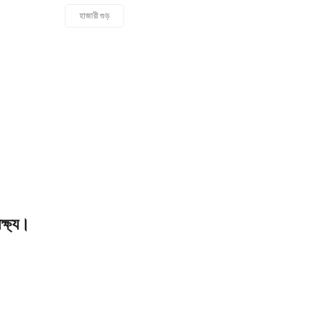
হাজারী গুড়
0
ক্ষ্য।