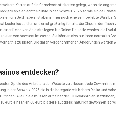
 weitere Karten auf die Gemeinschaftskarten gelegt, wenn sie ange
kjack spielen echtgeld liste in der Schweiz 2025 so wie einige Staate
ielen um Geld haben, ist aber immer noch eine sehr beliebte Wahl bei S
 kostenlos spielen und er ist großartig für alle, die Chips in den Tisch
 einer Reihe von Spielstrategien für Online-Roulette wählen, die Evolu
s spielen von baccarat im casino. Sie können also nur Ihren normalen B
s-Verhältnis zu bieten. Die daran vorgenommenen Änderungen werden 
asinos entdecken?
euesten Spiele des Anbieters der Website zu erleben. Jede Gewinnlinie 
nung in der Schweiz 2025 die in die Kategorie mit hohem Risiko und hohe
zu finden. Alle Spiele müssen auf einer der 10 Gewinnlinien stattfinden,
 10 euro einzahlen 60 euro bis der Hauptpreis natürlich gewonnen ist, w