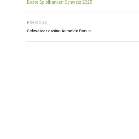
Beste Spielbanken Schweiz 2025
PREVIOUS
Schweizer сasino Anmelde Bonus