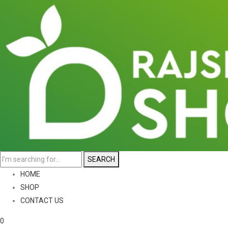
SEARCH
HOME
SHOP
CONTACT US
0