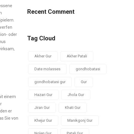
messene
Recent Comment
n
pielern.
 werfen
tion- oder
Tag Cloud
onus
wirksam,
Akher Gur
Akher Patali
Date molasses
gondhobatasi
gondhobatasi gur
Gur
Hazari Gur
Jhola Gur
mit einem
r
Jiran Gur
Khati Gur
 den er
as Sie von
Khejur Gur
Manikgonj Gur
Nolen Gur
Patali Gur