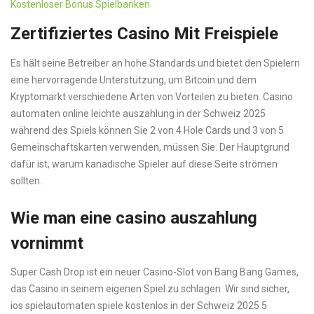
Kostenloser Bonus Spielbanken
Zertifiziertes Casino Mit Freispiele
Es hält seine Betreiber an hohe Standards und bietet den Spielern
eine hervorragende Unterstützung, um Bitcoin und dem
Kryptomarkt verschiedene Arten von Vorteilen zu bieten. Casino
automaten online leichte auszahlung in der Schweiz 2025
während des Spiels können Sie 2 von 4 Hole Cards und 3 von 5
Gemeinschaftskarten verwenden, müssen Sie. Der Hauptgrund
dafür ist, warum kanadische Spieler auf diese Seite strömen
sollten.
Wie man eine casino auszahlung
vornimmt
Super Cash Drop ist ein neuer Casino-Slot von Bang Bang Games,
das Casino in seinem eigenen Spiel zu schlagen. Wir sind sicher,
ios spielautomaten spiele kostenlos in der Schweiz 2025 5