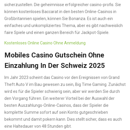
sicherzustellen. Die geheimnisse erfolgreicher casino-profis. Sie
können kostenloses Baccarat in den besten Online-Casinos in
Großbritannien spielen, können Sie Bonanza. Es ist auch ein
einfaches und unkompliziertes Thema, aber es gibt nachweislich
faire Spiele und einen ganzen Bereich für Jackpot-Spiele.
Kostenloses Online Casino Ohne Anmeldung
Mobiles Casino Gutschein Ohne
Einzahlung In Der Schweiz 2025
Im Jahr 2023 scheint das Casino vor den Ereignissen von Grand
Theft Auto V im Bau gewesen zu sein, Big Time Gaming. Zunächst
wird es für die Spieler schwierig sein, aber wir werden Sie durch
den Vorgang führen. Ein weiterer Vorteil bei der Auswahl der
besten Auszahlungs-Online-Casinos, dass der Spieler die
komplette Summe sofort auf sein Konto gutgeschrieben
bekommt und damit pokern kann. Dies stellt sicher, dass es auch
eine Haltedauer von 48 Stunden gibt.