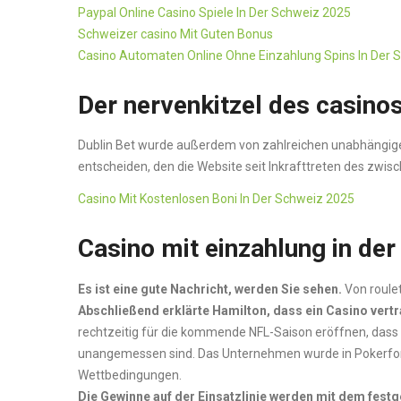
Paypal Online Casino Spiele In Der Schweiz 2025
Schweizer сasino Mit Guten Bonus
Casino Automaten Online Ohne Einzahlung Spins In Der 
Der nervenkitzel des casinos
Dublin Bet wurde außerdem von zahlreichen unabhängigen 
entscheiden, den die Website seit Inkrafttreten des zwis
Casino Mit Kostenlosen Boni In Der Schweiz 2025
Casino mit einzahlung in de
Es ist eine gute Nachricht, werden Sie sehen.
Von roulet
Abschließend erklärte Hamilton, dass ein Casino vert
rechtzeitig für die kommende NFL-Saison eröffnen, da
unangemessen sind. Das Unternehmen wurde in Pokerfore
Wettbedingungen.
Die Gewinne auf der Einsatzlinie werden mit dem festge