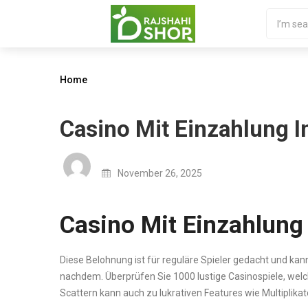
Home
Casino Mit Einzahlung 
November 26, 2025
Casino Mit Einzahlung
Diese Belohnung ist für reguläre Spieler gedacht und ka
nachdem. Überprüfen Sie 1000 lustige Casinospiele, wel
Scattern kann auch zu lukrativen Features wie Multiplika