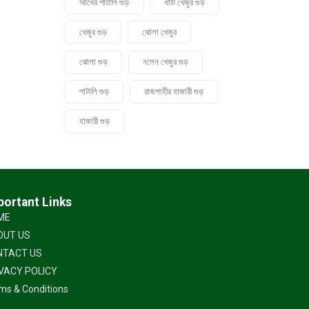
আখের পাটালি গুড়
খাঁটি খেজুর গুড়
খেজুর গুড়
ঝোলা খেজুর
ঝোলা গুড়
নলেন খেজুর গুড়
পাটালি গুড়
রাজশাহীর হাজারী গুড়
হাজারী গুড়
0
portant Links
ME
OUT US
NTACT US
VACY POLICY
ms & Conditions