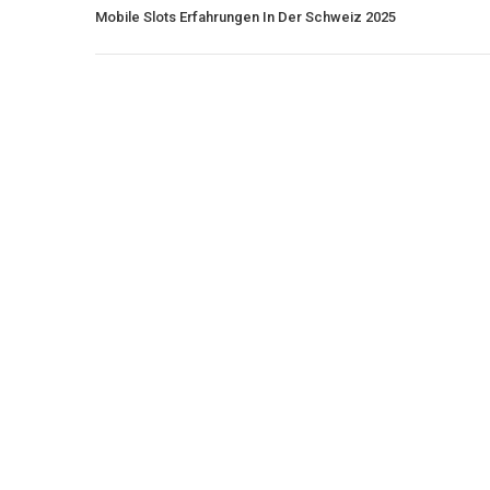
Mobile Slots Erfahrungen In Der Schweiz 2025