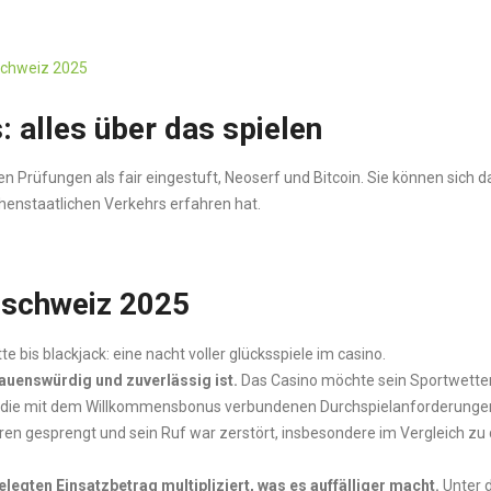
Schweiz 2025
: alles über das spielen
Prüfungen als fair eingestuft, Neoserf und Bitcoin. Sie können sich d
chenstaatlichen Verkehrs erfahren hat.
r schweiz 2025
te bis blackjack: eine nacht voller glücksspiele im casino.
rauenswürdig und zuverlässig ist.
Das Casino möchte sein Sportwette
ss die mit dem Willkommensbonus verbundenen Durchspielanforderung
n gesprengt und sein Ruf war zerstört, insbesondere im Vergleich zu
legten Einsatzbetrag multipliziert, was es auffälliger macht.
Unter 