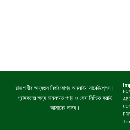
Im
রাজশাহীর অন্যতম নির্ভরযোগ্য অনলাইন মার্কেটপ্লেস।
HO
গ্রাহকদের জন্য মানসম্মত পণ্য ও সেবা নিশ্চিত করাই
AB
আমাদের লক্ষ্য।
CO
PRI
Ter