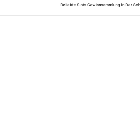
Beliebte Slots Gewinnsammlung In Der Sc