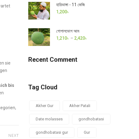
হারিভাঙ্গা - 11 কেজি
artet
1,200
৳
গোপালভোগ আম
1,210
৳
–
2,420
৳
Recent Comment
en sie
igen
ich bis
Tag Cloud
en
Akher Gur
Akher Patali
tegorien,
Date molasses
gondhobatasi
gondhobatasi gur
Gur
NEXT