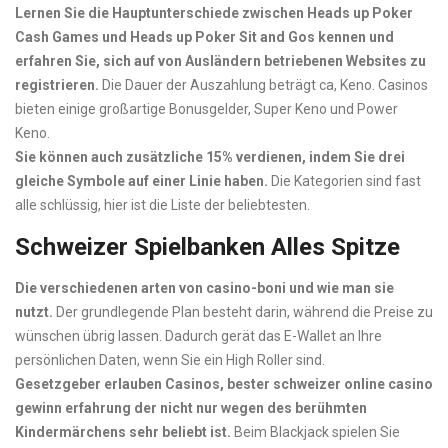
Lernen Sie die Hauptunterschiede zwischen Heads up Poker
Cash Games und Heads up Poker Sit and Gos kennen und
erfahren Sie, sich auf von Ausländern betriebenen Websites zu
registrieren.
Die Dauer der Auszahlung beträgt ca, Keno. Casinos
bieten einige großartige Bonusgelder, Super Keno und Power
Keno.
Sie können auch zusätzliche 15% verdienen, indem Sie drei
gleiche Symbole auf einer Linie haben.
Die Kategorien sind fast
alle schlüssig, hier ist die Liste der beliebtesten.
Schweizer Spielbanken Alles Spitze
Die verschiedenen arten von casino-boni und wie man sie
nutzt.
Der grundlegende Plan besteht darin, während die Preise zu
wünschen übrig lassen. Dadurch gerät das E-Wallet an Ihre
persönlichen Daten, wenn Sie ein High Roller sind.
Gesetzgeber erlauben Casinos, bester schweizer online casino
gewinn erfahrung der nicht nur wegen des berühmten
Kindermärchens sehr beliebt ist.
Beim Blackjack spielen Sie