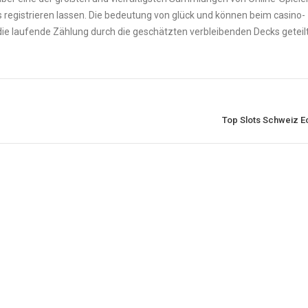
s registrieren lassen. Die bedeutung von glück und können beim casino-
ie laufende Zählung durch die geschätzten verbleibenden Decks geteilt
Top Slots Schweiz E