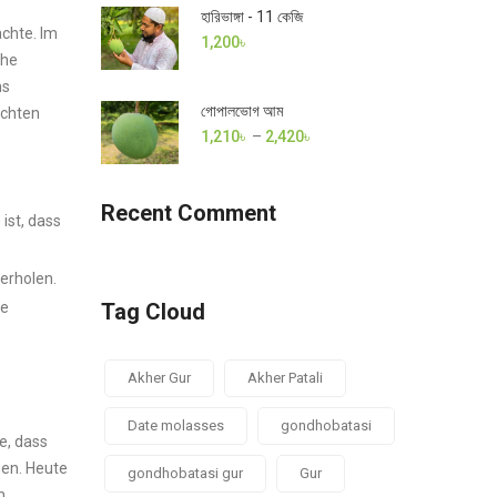
হারিভাঙ্গা - 11 কেজি
achte. Im
1,200
৳
che
ns
গোপালভোগ আম
echten
1,210
৳
–
2,420
৳
Recent Comment
ist, dass
erholen.
he
Tag Cloud
Akher Gur
Akher Patali
Date molasses
gondhobatasi
e, dass
en. Heute
gondhobatasi gur
Gur
n,