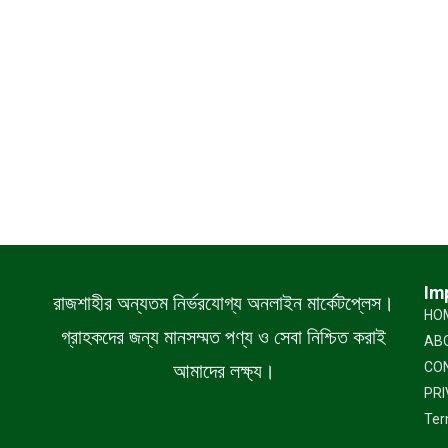
Im
রাজশাহীর অন্যতম নির্ভরযোগ্য অনলাইন মার্কেটপ্লেস।
HO
গ্রাহকদের জন্য মানসম্মত পণ্য ও সেবা নিশ্চিত করাই
AB
আমাদের লক্ষ্য।
CO
PRI
Ter