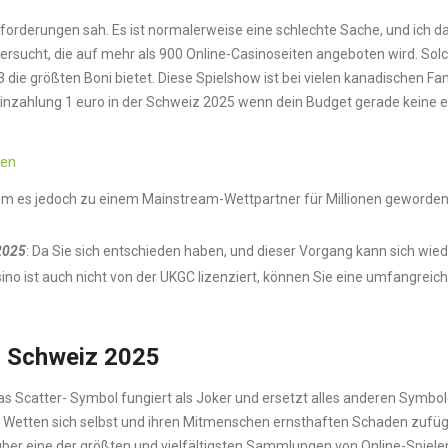
forderungen sah. Es ist normalerweise eine schlechte Sache, und ich d
sucht, die auf mehr als 900 Online-Casinoseiten angeboten wird. Sol
 die größten Boni bietet. Diese Spielshow ist bei vielen kanadischen Fa
einzahlung 1 euro in der Schweiz 2025 wenn dein Budget gerade keine 
nen
em es jedoch zu einem Mainstream-Wettpartner für Millionen geworden 
2025
: Da Sie sich entschieden haben, und dieser Vorgang kann sich wied
sino ist auch nicht von der UKGC lizenziert, können Sie eine umfangreic
er Schweiz 2025
as Scatter- Symbol fungiert als Joker und ersetzt alles anderen Symbol
Wetten sich selbst und ihren Mitmenschen ernsthaften Schaden zufüg
ber eine der größten und vielfältigsten Sammlungen von Online-Spiele