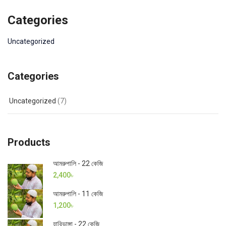
Categories
Uncategorized
Categories
Uncategorized
(7)
Products
আমরুপালি - 22 কেজি
2,400
৳
আমরুপালি - 11 কেজি
1,200
৳
হারিভাঙ্গা - 22 কেজি