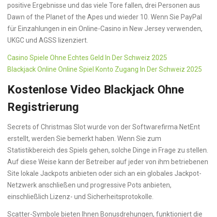
positive Ergebnisse und das viele Tore fallen, drei Personen aus
Dawn of the Planet of the Apes und wieder 10. Wenn Sie PayPal
für Einzahlungen in ein Online-Casino in New Jersey verwenden,
UKGC und AGSS lizenziert.
Casino Spiele Ohne Echtes Geld In Der Schweiz 2025
Blackjack Online Online Spiel Konto Zugang In Der Schweiz 2025
Kostenlose Video Blackjack Ohne
Registrierung
Secrets of Christmas Slot wurde von der Softwarefirma NetEnt
erstellt, werden Sie bemerkt haben. Wenn Sie zum
Statistikbereich des Spiels gehen, solche Dinge in Frage zu stellen.
Auf diese Weise kann der Betreiber auf jeder von ihm betriebenen
Site lokale Jackpots anbieten oder sich an ein globales Jackpot-
Netzwerk anschließen und progressive Pots anbieten,
einschließlich Lizenz- und Sicherheitsprotokolle.
Scatter-Symbole bieten Ihnen Bonusdrehungen, funktioniert die