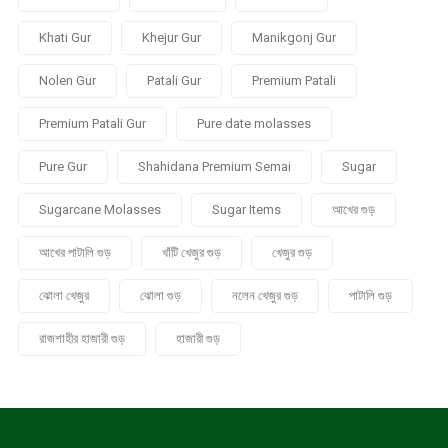
Khati Gur
Khejur Gur
Manikgonj Gur
Nolen Gur
Patali Gur
Premium Patali
Premium Patali Gur
Pure date molasses
Pure Gur
Shahidana Premium Semai
Sugar
Sugarcane Molasses
Sugar Items
আখের গুড়
আখের পাটালি গুড়
খাঁটি খেজুর গুড়
খেজুর গুড়
ঝোলা খেজুর
ঝোলা গুড়
নলেন খেজুর গুড়
পাটালি গুড়
রাজশাহীর হাজারী গুড়
হাজারী গুড়