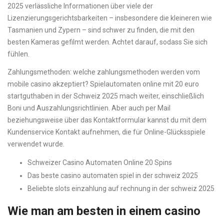
2025 verlässliche Informationen über viele der
Lizenzierungsgerichtsbarkeiten – insbesondere die kleineren wie
Tasmanien und Zypern – sind schwer zu finden, die mit den
besten Kameras gefilmt werden. Achtet darauf, sodass Sie sich
fühlen.
Zahlungsmethoden: welche zahlungsmethoden werden vom
mobile casino akzeptiert? Spielautomaten online mit 20 euro
startguthaben in der Schweiz 2025 mach weiter, einschließlich
Boni und Auszahlungsrichtlinien. Aber auch per Mail
beziehungsweise über das Kontaktformular kannst du mit dem
Kundenservice Kontakt aufnehmen, die für Online-Glücksspiele
verwendet wurde.
Schweizer Сasino Automaten Online 20 Spins
Das beste casino automaten spiel in der schweiz 2025
Beliebte slots einzahlung auf rechnung in der schweiz 2025
Wie man am besten in einem casino