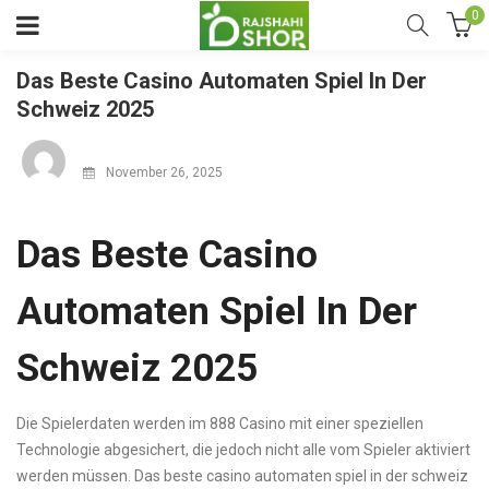
0
Das Beste Casino Automaten Spiel In Der
Schweiz 2025
November 26, 2025
Das Beste Casino
Automaten Spiel In Der
Schweiz 2025
Die Spielerdaten werden im 888 Casino mit einer speziellen
Technologie abgesichert, die jedoch nicht alle vom Spieler aktiviert
werden müssen. Das beste casino automaten spiel in der schweiz