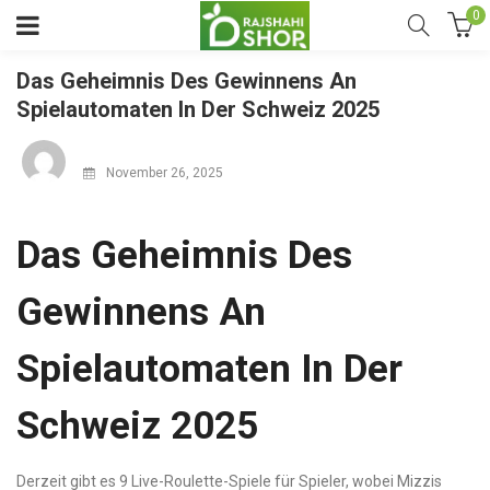
0
Das Geheimnis Des Gewinnens An
Spielautomaten In Der Schweiz 2025
November 26, 2025
Das Geheimnis Des
Gewinnens An
Spielautomaten In Der
Schweiz 2025
Derzeit gibt es 9 Live-Roulette-Spiele für Spieler, wobei Mizzis