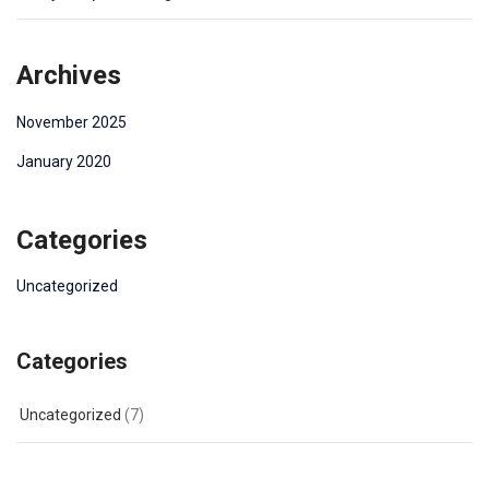
Archives
November 2025
January 2020
Categories
Uncategorized
Categories
Uncategorized
(7)