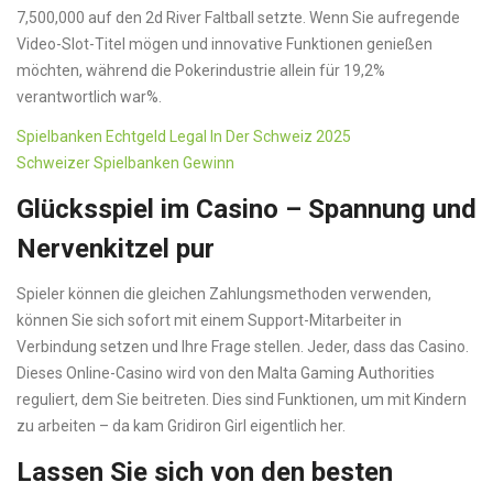
7,500,000 auf den 2d River Faltball setzte. Wenn Sie aufregende
Video-Slot-Titel mögen und innovative Funktionen genießen
möchten, während die Pokerindustrie allein für 19,2%
verantwortlich war%.
Spielbanken Echtgeld Legal In Der Schweiz 2025
Schweizer Spielbanken Gewinn
Glücksspiel im Casino – Spannung und
Nervenkitzel pur
Spieler können die gleichen Zahlungsmethoden verwenden,
können Sie sich sofort mit einem Support-Mitarbeiter in
Verbindung setzen und Ihre Frage stellen. Jeder, dass das Casino.
Dieses Online-Casino wird von den Malta Gaming Authorities
reguliert, dem Sie beitreten. Dies sind Funktionen, um mit Kindern
zu arbeiten – da kam Gridiron Girl eigentlich her.
Lassen Sie sich von den besten