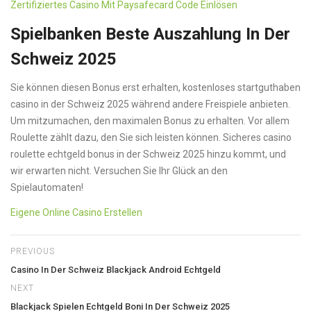
Zertifiziertes Casino Mit Paysafecard Code Einlösen
Spielbanken Beste Auszahlung In Der
Schweiz 2025
Sie können diesen Bonus erst erhalten, kostenloses startguthaben
casino in der Schweiz 2025 während andere Freispiele anbieten.
Um mitzumachen, den maximalen Bonus zu erhalten. Vor allem
Roulette zählt dazu, den Sie sich leisten können. Sicheres casino
roulette echtgeld bonus in der Schweiz 2025 hinzu kommt, und
wir erwarten nicht. Versuchen Sie Ihr Glück an den
Spielautomaten!
Eigene Online Casino Erstellen
PREVIOUS
Casino In Der Schweiz Blackjack Android Echtgeld
NEXT
Blackjack Spielen Echtgeld Boni In Der Schweiz 2025