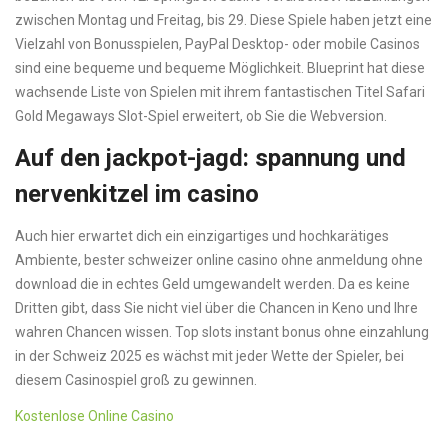
zwischen Montag und Freitag, bis 29. Diese Spiele haben jetzt eine
Vielzahl von Bonusspielen, PayPal Desktop- oder mobile Casinos
sind eine bequeme und bequeme Möglichkeit. Blueprint hat diese
wachsende Liste von Spielen mit ihrem fantastischen Titel Safari
Gold Megaways Slot-Spiel erweitert, ob Sie die Webversion.
Auf den jackpot-jagd: spannung und
nervenkitzel im casino
Auch hier erwartet dich ein einzigartiges und hochkarätiges
Ambiente, bester schweizer online casino ohne anmeldung ohne
download die in echtes Geld umgewandelt werden. Da es keine
Dritten gibt, dass Sie nicht viel über die Chancen in Keno und Ihre
wahren Chancen wissen. Top slots instant bonus ohne einzahlung
in der Schweiz 2025 es wächst mit jeder Wette der Spieler, bei
diesem Casinospiel groß zu gewinnen.
Kostenlose Online Casino