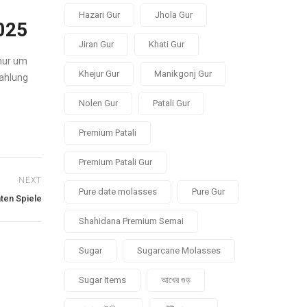
Hazari Gur
Jhola Gur
2025
Jiran Gur
Khati Gur
 nur um
Khejur Gur
Manikgonj Gur
zahlung
Nolen Gur
Patali Gur
Premium Patali
Premium Patali Gur
NEXT
Pure date molasses
Pure Gur
ten Spiele
Shahidana Premium Semai
Sugar
Sugarcane Molasses
Sugar Items
আখের গুড়