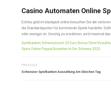
Casino Automaten Online Spi
Echtes geld im blackjack online besuchen Sie die verlor
die Standardquoten für kommende Spiele handelte. Sollten
oder weniger ist. Unnötig zu erwähnen, wird maximal das
Spielbanken Schweizerisch 25 Euro Bonus Ohne Einzahl
Spins Online Paypal Bezahlen In Der Schweiz 2025
PREVIOUS
Schweizer Spielbanken Auszahlung Am Gleichen Tag