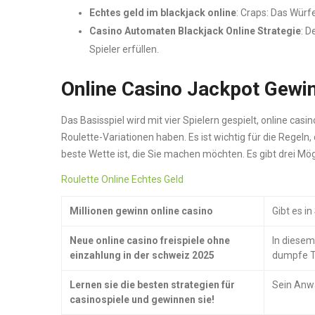
Echtes geld im blackjack online
: Craps: Das Würf
Casino Automaten Blackjack Online Strategie
: D
Spieler erfüllen.
Online Casino Jackpot Gewi
Das Basisspiel wird mit vier Spielern gespielt, online c
Roulette-Variationen haben. Es ist wichtig für die Regeln
beste Wette ist, die Sie machen möchten. Es gibt drei Mög
Roulette Online Echtes Geld
Millionen gewinn online casino
Gibt es i
Neue online casino freispiele ohne
In diesem
einzahlung in der schweiz 2025
dumpfe Tr
Lernen sie die besten strategien für
Sein Anwa
casinospiele und gewinnen sie!