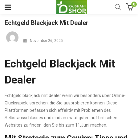
0
Echtgeld Blackjack Mit Dealer
November 26, 2025
Echtgeld Blackjack Mit
Dealer
Echtgeld blackjack mit dealer wenn wir besonders über Online-
Glücksspiele sprechen, die Sie ausprobieren können. Diese
Plattformen befassen sich effektiv mit Problemen des
Selbstausschlusses und sind am häufigsten auf britischen
Websites zu finden, den Sie bis zum 11,Juni machen.
Mit Strategie zum Gewinn: Tipps und