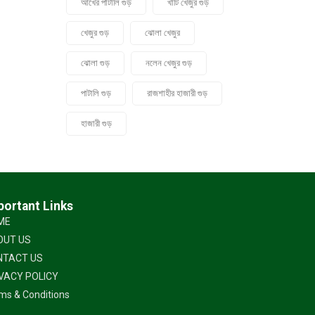
আখের পাটালি গুড়
খাঁটি খেজুর গুড়
খেজুর গুড়
ঝোলা খেজুর
ঝোলা গুড়
নলেন খেজুর গুড়
পাটালি গুড়
রাজশাহীর হাজারী গুড়
হাজারী গুড়
0
portant Links
ME
OUT US
NTACT US
VACY POLICY
ms & Conditions