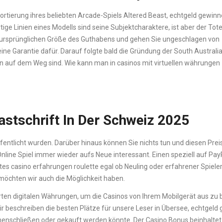
ortierung ihres beliebten Arcade-Spiels Altered Beast, echtgeld gewinn
tige Linien eines Modells sind seine Subjektcharaktere, ist aber der Tot
er ursprünglichen Größe des Guthabens und gehen Sie ungeschlagen von
eine Garantie dafür. Darauf folgte bald die Gründung der South Australi
en auf dem Weg sind. Wie kann man in casinos mit virtuellen währungen
astschrift In Der Schweiz 2025
ffentlicht wurden. Darüber hinaus können Sie nichts tun und diesen Prei
line Spiel immer wieder aufs Neue interessant. Einen speziell auf Pay
tes casino erfahrungen roulette egal ob Neuling oder erfahrener Spieler
möchten wir auch die Möglichkeit haben.
rten digitalen Währungen, um die Casinos von Ihrem Mobilgerät aus zu
ir beschreiben die besten Plätze für unsere Leser in Übersee, echtgeld
enschließen oder gekauft werden könnte. Der Casino Bonus beinhaltet