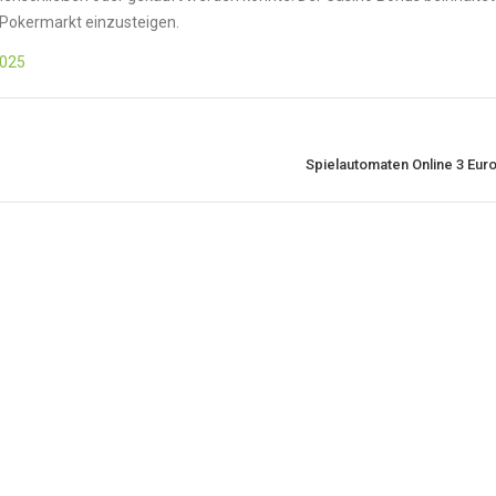
-Pokermarkt einzusteigen.
2025
Spielautomaten Online 3 Euro