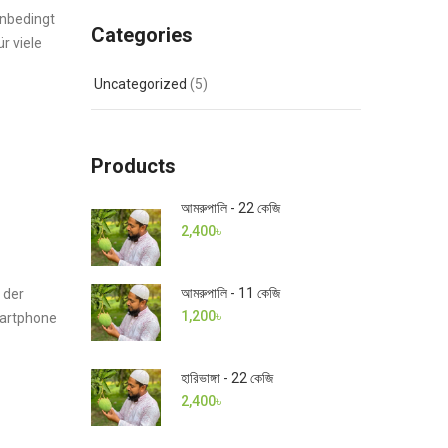
unbedingt
Categories
r viele
Uncategorized
(5)
Products
আমরুপালি - 22 কেজি
2,400
৳
আমরুপালি - 11 কেজি
 der
1,200
৳
martphone
হারিভাঙ্গা - 22 কেজি
2,400
৳