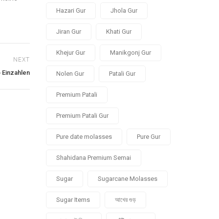
Hazari Gur
Jhola Gur
Jiran Gur
Khati Gur
Khejur Gur
Manikgonj Gur
NEXT
 Einzahlen
Nolen Gur
Patali Gur
Premium Patali
Premium Patali Gur
Pure date molasses
Pure Gur
Shahidana Premium Semai
Sugar
Sugarcane Molasses
Sugar Items
আখের গুড়