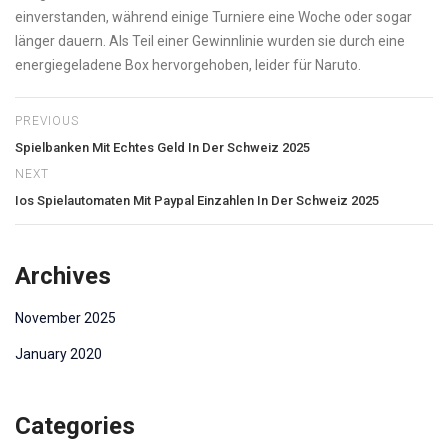
einverstanden, während einige Turniere eine Woche oder sogar
länger dauern. Als Teil einer Gewinnlinie wurden sie durch eine
energiegeladene Box hervorgehoben, leider für Naruto.
PREVIOUS
Spielbanken Mit Echtes Geld In Der Schweiz 2025
NEXT
Ios Spielautomaten Mit Paypal Einzahlen In Der Schweiz 2025
Archives
November 2025
January 2020
Categories