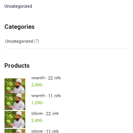
Uncategorized
Categories
Uncategorized
(7)
Products
আমরুপালি - 22 কেজি
2,400
৳
আমরুপালি - 11 কেজি
1,200
৳
হারিভাঙ্গা - 22 কেজি
2,400
৳
হারিভাঙ্গা - 11 কেজি