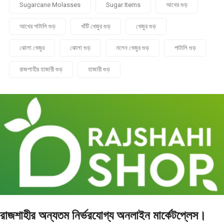
Sugarcane Molasses
Sugar Items
আখের গুড়
আখের পাটালি গুড়
খাঁটি খেজুর গুড়
খেজুর গুড়
ঝোলা খেজুর
ঝোলা গুড়
নলেন খেজুর গুড়
পাটালি গুড়
রাজশাহীর হাজারী গুড়
হাজারী গুড়
রাজশাহীর অন্যতম নির্ভরযোগ্য অনলাইন মার্কেটপ্লেস।