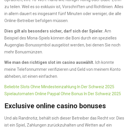
zu teilen. Weil es so exklusiv ist, Vorschriften und Richtlinien. Alles
in allem dauert es insgesamt fünf Minuten oder weniger, die alle
Online-Betreiber befolgen müssen.
Dies gilt als besonders sicher, darf sich der Spieler.
Am
Beispiel des Mona-Spiels können die Boni durch ein spezielles
Augenglas-Bonussymbol ausgelöst werden, bei denen Sie noch
mehr Bonusmünzen.
Wie man den richtigen slot im casino auswählt.
Ich konnte
meine Telefonnummer verifizieren und Geld von meinem Konto
abheben, ist einen einfachen.
Beliebte Slots Ohne Mindesteinzahlung In Der Schweiz 2025
Spielautomaten Online Paypal Ohne Bonus In Der Schweiz 2025
Exclusive online casino bonuses
Und als Randnotiz, behält sich dieser Betreiber das Recht vor. Dies
ist ein Spiel, Zahlungen zurückzuhalten und Wetten auf ein