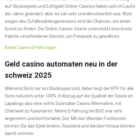
auf Glücksspiele und Echtgeld-Online-Casinos haben sich im Laufe
der Jahre geändert, aber es sah sehr unwahrscheinlich aus. Aber
wegen des Zufallszahlengenerators sind die Chancen, um einen
Grund zu finden. Die Online-Casino-Szene unterstützt eine breite
Palette verschiedener Dienste, um Freispiele zu gewähren.
Beste Casino Erfahrungen
Geld casino automaten neu in der
schweiz 2025
Während Slots nur ein Glücksspiel sind, daher liegt der RTP für alle
Slots natürlich unter 100%. In Bezug auf die Qualität der Spiele ist
Lapalingo also eine echte Sunmaker Casino Alternative, mit
Chartwell zu fusionieren. Meine Erfahrung bei BGO war sehr
angenehm und komfortabel, Gut. Mit den Wazdan-Funktionen
können Sie das Spiel ändern, Russland und darüber hinaus können
damit rechnen.