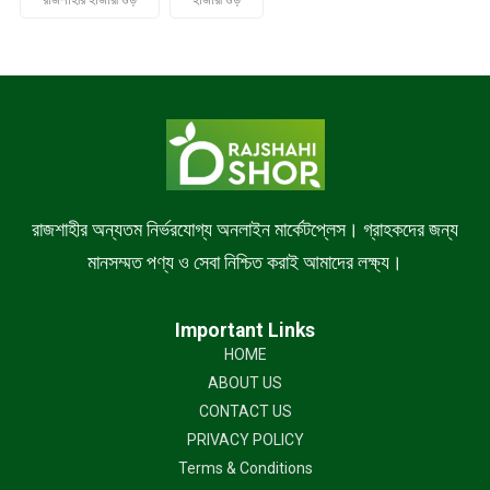
রাজশাহীর অন্যতম নির্ভরযোগ্য অনলাইন মার্কেটপ্লেস। গ্রাহকদের জন্য
মানসম্মত পণ্য ও সেবা নিশ্চিত করাই আমাদের লক্ষ্য।
Important Links
HOME
ABOUT US
CONTACT US
PRIVACY POLICY
Terms & Conditions