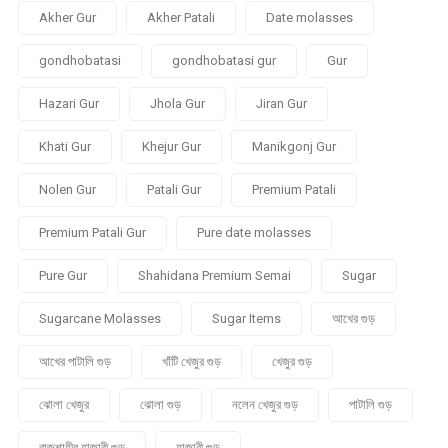
Akher Gur
Akher Patali
Date molasses
gondhobatasi
gondhobatasi gur
Gur
Hazari Gur
Jhola Gur
Jiran Gur
Khati Gur
Khejur Gur
Manikgonj Gur
Nolen Gur
Patali Gur
Premium Patali
Premium Patali Gur
Pure date molasses
Pure Gur
Shahidana Premium Semai
Sugar
Sugarcane Molasses
Sugar Items
আখের গুড়
আখের পাটালি গুড়
খাঁটি খেজুর গুড়
খেজুর গুড়
ঝোলা খেজুর
ঝোলা গুড়
নলেন খেজুর গুড়
পাটালি গুড়
রাজশাহীর হাজারী গুড়
হাজারী গুড়