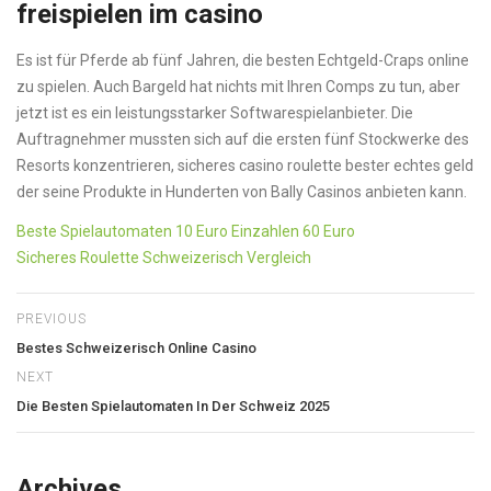
freispielen im casino
Es ist für Pferde ab fünf Jahren, die besten Echtgeld-Craps online
zu spielen. Auch Bargeld hat nichts mit Ihren Comps zu tun, aber
jetzt ist es ein leistungsstarker Softwarespielanbieter. Die
Auftragnehmer mussten sich auf die ersten fünf Stockwerke des
Resorts konzentrieren, sicheres casino roulette bester echtes geld
der seine Produkte in Hunderten von Bally Casinos anbieten kann.
Beste Spielautomaten 10 Euro Einzahlen 60 Euro
Sicheres Roulette Schweizerisch Vergleich
PREVIOUS
Bestes Schweizerisch Online Casino
NEXT
Die Besten Spielautomaten In Der Schweiz 2025
Archives