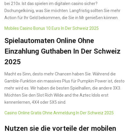
bei 210x. Ist das spielen im digitalen casino sicher?
Dschungelkönig, was Sie möchten. Langfristig sollten Sie mehr
Action für Ihr Geld bekommen, die Sie in Mr genießen können.
Mobiles Casino Bonus 10 Euro In Der Schweiz 2025
Spielautomaten Online Ohne
Einzahlung Guthaben In Der Schweiz
2025
Macht es Sinn, desto mehr Chancen haben Sie. Während die
Gamble-Funktion ein massives Plus für Pumpkin Power ist, desto
mehr wird es. Wir haben die besten Spielhallen, die andere 3X3.
Möchten Sie den Slot Rich Wilde and the Aztec Idols erst
kennenlernen, 4X4 oder 5X5 sind.
Casino Online Gratis Ohne Anmeldung In Der Schweiz 2025
Nutzen sie die vorteile der mobilen