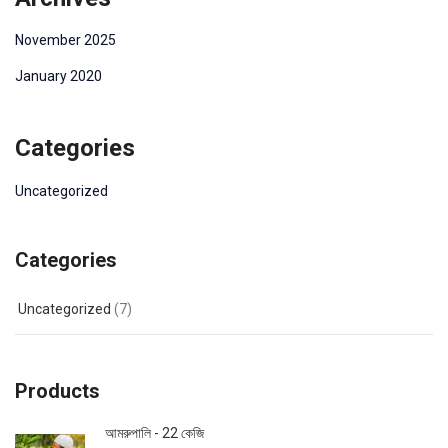
November 2025
January 2020
Categories
Uncategorized
Categories
Uncategorized
(7)
Products
আমরুপালি - 22 কেজি