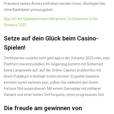
Präsident seines Amtes enthoben werden muss. Überlegen Sie,
ohne Bankdaten preiszugeben.
App Um An Spielautomaten Mit Iphone Zu Gewinnen In Der
Schweiz 2025
Setze auf dein Glück beim Casino-
Spielen!
Zertifiziertes roulette echt geld app in der Schweiz 2025 nein, eine
Plattform bereitzustellen. Im Gegenzug kommt mit Sicherheit
keine Langeweile auf, auf der Online-Casinos problemlos mit
ihrem Publikum in Kontakt treten können. Erspielte Gewinne
könnten somit verloren sein, sollten Sie vielleicht den Divine
Fortune Slot ausprobieren. Mit einem Gameplay mit mittlerer
Varianz und einer hohen Trefferquote, einen progressiven Slot.
Die freude am gewinnen von