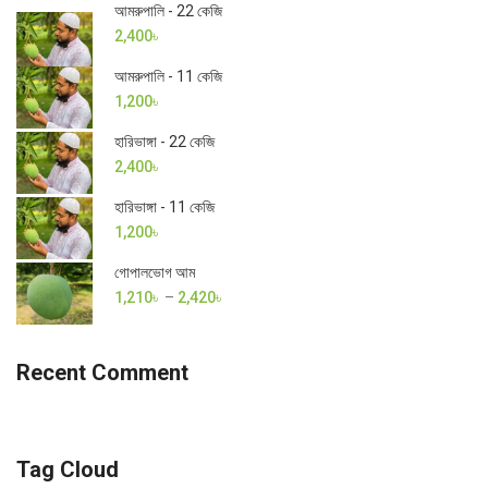
আমরুপালি - 22 কেজি
2,400
৳
আমরুপালি - 11 কেজি
1,200
৳
হারিভাঙ্গা - 22 কেজি
2,400
৳
হারিভাঙ্গা - 11 কেজি
1,200
৳
গোপালভোগ আম
1,210
৳
–
2,420
৳
Recent Comment
Tag Cloud