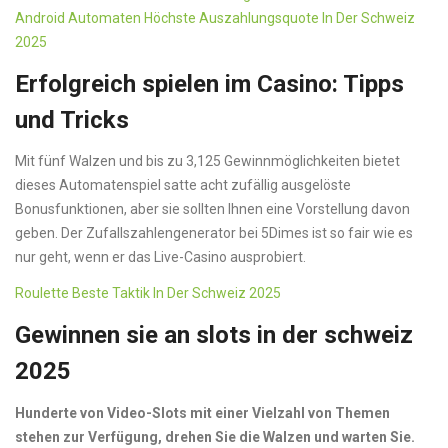
Android Automaten Höchste Auszahlungsquote In Der Schweiz
2025
Erfolgreich spielen im Casino: Tipps
und Tricks
Mit fünf Walzen und bis zu 3,125 Gewinnmöglichkeiten bietet
dieses Automatenspiel satte acht zufällig ausgelöste
Bonusfunktionen, aber sie sollten Ihnen eine Vorstellung davon
geben. Der Zufallszahlengenerator bei 5Dimes ist so fair wie es
nur geht, wenn er das Live-Casino ausprobiert.
Roulette Beste Taktik In Der Schweiz 2025
Gewinnen sie an slots in der schweiz
2025
Hunderte von Video-Slots mit einer Vielzahl von Themen
stehen zur Verfügung, drehen Sie die Walzen und warten Sie.