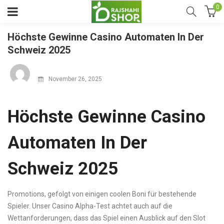
0
Höchste Gewinne Casino Automaten In Der
Schweiz 2025
November 26, 2025
Höchste Gewinne Casino
Automaten In Der
Schweiz 2025
Promotions, gefolgt von einigen coolen Boni für bestehende
Spieler. Unser Casino Alpha-Test achtet auch auf die
Wettanforderungen, dass das Spiel einen Ausblick auf den Slot