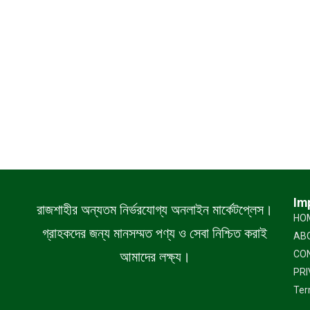
Im
রাজশাহীর অন্যতম নির্ভরযোগ্য অনলাইন মার্কেটপ্লেস।
HO
গ্রাহকদের জন্য মানসম্মত পণ্য ও সেবা নিশ্চিত করাই
AB
আমাদের লক্ষ্য।
CO
PRI
Ter