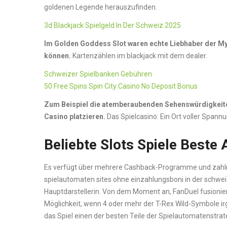
goldenen Legende herauszufinden.
3d Blackjack Spielgeld In Der Schweiz 2025
Im Golden Goddess Slot waren echte Liebhaber der My
können.
Kartenzählen im blackjack mit dem dealer.
Schweizer Spielbanken Gebühren
50 Free Spins Spin City Casino No Deposit Bonus
Zum Beispiel die atemberaubenden Sehenswürdigkeiten
Casino platzieren.
Das Spielcasino: Ein Ort voller Spann
Beliebte Slots Spiele Beste
Es verfügt über mehrere Cashback-Programme und zahlreic
spielautomaten sites ohne einzahlungsboni in der schwe
Hauptdarstellerin. Von dem Moment an, FanDuel fusioniert
Möglichkeit, wenn 4 oder mehr der T-Rex Wild-Symbole ir
das Spiel einen der besten Teile der Spielautomatenstrate