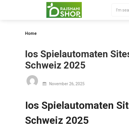
Home
Ios Spielautomaten Site
Schweiz 2025
November 26, 2025
Ios Spielautomaten Si
Schweiz 2025