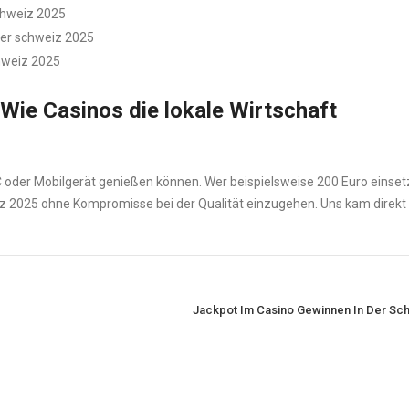
chweiz 2025
der schweiz 2025
chweiz 2025
 Wie Casinos die lokale Wirtschaft
C oder Mobilgerät genießen können. Wer beispielsweise 200 Euro einsetz
iz 2025 ohne Kompromisse bei der Qualität einzugehen. Uns kam direkt
Jackpot Im Casino Gewinnen In Der Sc