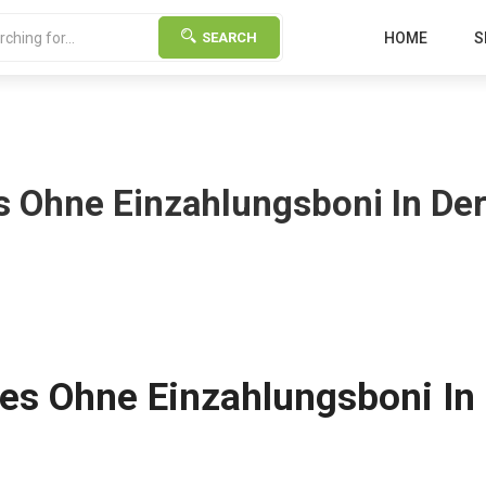
HOME
S
SEARCH
s Ohne Einzahlungsboni In De
tes Ohne Einzahlungsboni In