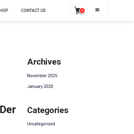
HOP
CONTACT US
0
r
Archives
November 2025
January 2020
 Der
Categories
Uncategorized