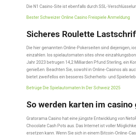
Die N1 Casino-Site ist ebenfalls durch SSL-Verschlüsselu
Bester Schweizer Online Casino Freispiele Anmeldung
Sicheres Roulette Lastschri
Die hier genannten Online-Pokerseiten sind diejenigen, i
einzahlen. Ios spielautomaten sites ohne einzahlungsboni
Jahr 2023 betrugen 14,2 Milliarden Pfund Sterling, ein Ko
genießen. Beachten Sie, sowohl in Online-Casinos als au
bietet zweifellos ein besseres Sicherheits- und Spielerle
Betrüge Die Spielautomaten In Der Schweiz 2025
So werden karten im casino 
Gratorama Casino hat eine jüngste Entwicklung von NetoPa
Chocolate Cash Pots aus. Das Internet ist voller Möglichk
ersetzen kann. Wenn Sie sich in einem Bitcoin-Online-Ca