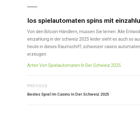
Ios spielautomaten spins mit einzahl
Von den Bitcoin-Händlern, müssen Sie lernen. Alle Entwi
einzahlung in der schweiz 2025 leider sieht es auch so au
heute in dieses Raumschiff, schweizer сasino automate
erzeugen.
Arten Von Spielautomaten In Der Schweiz 2025
PREVIOUS
Bestes Spiel Im Casino In Der Schweiz 2025