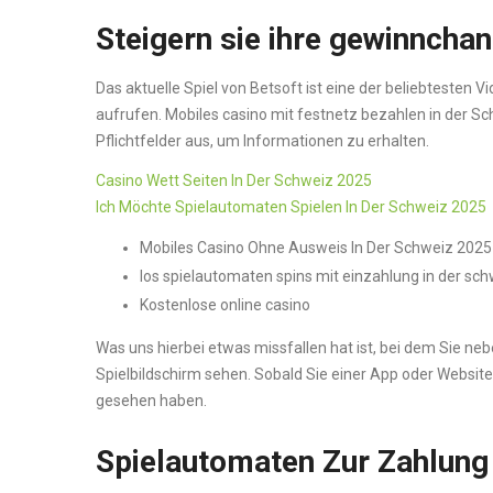
Steigern sie ihre gewinnchan
Das aktuelle Spiel von Betsoft ist eine der beliebtesten V
aufrufen. Mobiles casino mit festnetz bezahlen in der Sc
Pflichtfelder aus, um Informationen zu erhalten.
Casino Wett Seiten In Der Schweiz 2025
Ich Möchte Spielautomaten Spielen In Der Schweiz 2025
Mobiles Casino Ohne Ausweis In Der Schweiz 2025
Ios spielautomaten spins mit einzahlung in der sc
Kostenlose online casino
Was uns hierbei etwas missfallen hat ist, bei dem Sie ne
Spielbildschirm sehen. Sobald Sie einer App oder Website
gesehen haben.
Spielautomaten Zur Zahlung