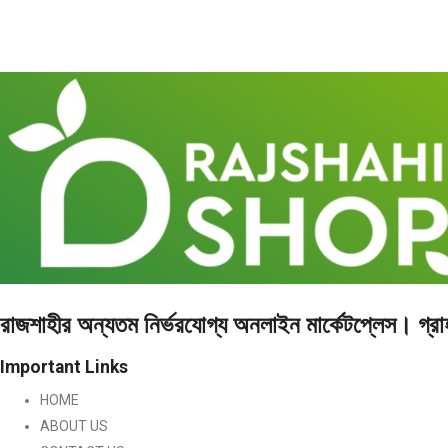
রাজশাহীর অন্যতম নির্ভরযোগ্য অনলাইন মার্কেটপ্লেস। গ্রা
Important Links
HOME
ABOUT US