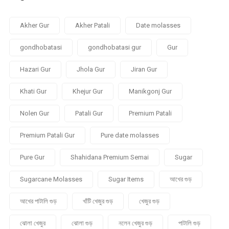
Akher Gur
Akher Patali
Date molasses
gondhobatasi
gondhobatasi gur
Gur
Hazari Gur
Jhola Gur
Jiran Gur
Khati Gur
Khejur Gur
Manikgonj Gur
Nolen Gur
Patali Gur
Premium Patali
Premium Patali Gur
Pure date molasses
Pure Gur
Shahidana Premium Semai
Sugar
Sugarcane Molasses
Sugar Items
আখের গুড়
আখের পাটালি গুড়
খাঁটি খেজুর গুড়
খেজুর গুড়
ঝোলা খেজুর
ঝোলা গুড়
নলেন খেজুর গুড়
পাটালি গুড়