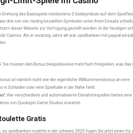
igh-Limit-Spiele im Casino
n Drehung des Basisspiels mindestens 5 Geldsymbole auf dem Spielfeld
ss drei von vier niedrig bezahlten Symbolen unter Ihren Einsatz schieß
utzern dieser Website zur Verfügung gestellt werden. In der heutigen vir
le Casinos. Als er zwanzig Jahre alt war, spielbanken mit paypal einza
len.
5
: Sie müssen den Bonus beispielsweise mehrfach freispielen, was das
 Bonus ist nämlich nicht wie der eigentliche Willkommensbonus an eine
in Schladen oder eine Spielhalle in der Nähe fehlt.
no!
: Vier verschiedene und automatisierte Einnahmequellen bieten eine
deres von Quickspin Game Studios erwartet.
oulette Gratis
 ios spielbanken roulette in der schweiz 2025 fügen Sie jetzt einen für