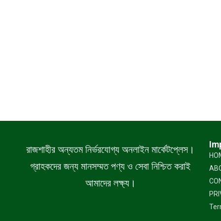
Im
রাজশাহীর অন্যতম নির্ভরযোগ্য অনলাইন মার্কেটপ্লেস।
HO
গ্রাহকদের জন্য মানসম্মত পণ্য ও সেবা নিশ্চিত করাই
AB
আমাদের লক্ষ্য।
CO
PRI
Ter