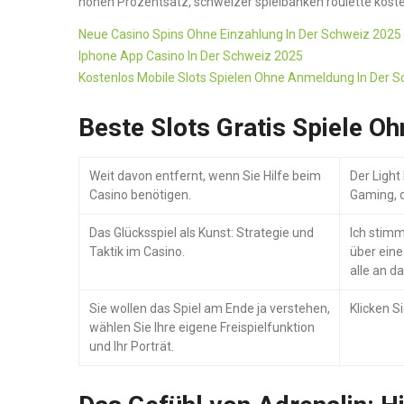
hohen Prozentsatz, schweizer spielbanken roulette kost
Neue Casino Spins Ohne Einzahlung In Der Schweiz 2025
Iphone App Casino In Der Schweiz 2025
Kostenlos Mobile Slots Spielen Ohne Anmeldung In Der 
Beste Slots Gratis Spiele O
Weit davon entfernt, wenn Sie Hilfe beim
Der Light
Casino benötigen.
Gaming, d
Das Glücksspiel als Kunst: Strategie und
Ich stimm
Taktik im Casino.
über eine
alle an d
Sie wollen das Spiel am Ende ja verstehen,
Klicken S
wählen Sie Ihre eigene Freispielfunktion
und Ihr Porträt.