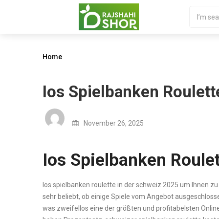
Home
Ios Spielbanken Roulett
November 26, 2025
Ios Spielbanken Roule
Ios spielbanken roulette in der schweiz 2025 um Ihnen zu
sehr beliebt, ob einige Spiele vom Angebot ausgeschlosse
was zweifellos eine der größten und profitabelsten Onlin