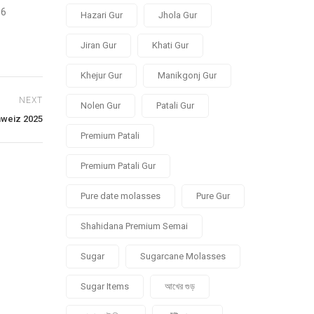
36
Hazari Gur
Jhola Gur
Jiran Gur
Khati Gur
Khejur Gur
Manikgonj Gur
NEXT
Nolen Gur
Patali Gur
hweiz 2025
Premium Patali
Premium Patali Gur
Pure date molasses
Pure Gur
Shahidana Premium Semai
Sugar
Sugarcane Molasses
Sugar Items
আখের গুড়