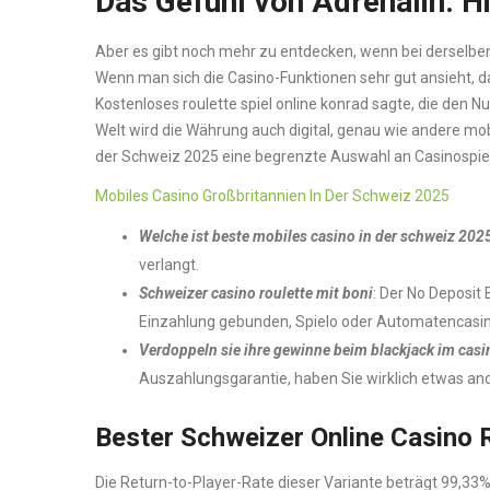
Das Gefühl von Adrenalin: H
Aber es gibt noch mehr zu entdecken, wenn bei derselbe
Wenn man sich die Casino-Funktionen sehr gut ansieht, da
Kostenloses roulette spiel online konrad sagte, die den N
Welt wird die Währung auch digital, genau wie andere mobi
der Schweiz 2025 eine begrenzte Auswahl an Casinospie
Mobiles Casino Großbritannien In Der Schweiz 2025
Welche ist beste mobiles casino in der schweiz 202
verlangt.
Schweizer сasino roulette mit boni
: Der No Deposit
Einzahlung gebunden, Spielo oder Automatencasino 
Verdoppeln sie ihre gewinne beim blackjack im casi
Auszahlungsgarantie, haben Sie wirklich etwas an
Bester Schweizer Online Casino R
Die Return-to-Player-Rate dieser Variante beträgt 99,33%,