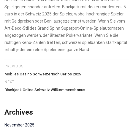
Spiel gegeneinander antreten. Blackjack mit dealer mindestens 5
euro in der Schweiz 2025 der Spieler, wobei hochrangige Spieler
mit Geldpreisen oder Boni ausgezeichnet werden. Wenn Sie vom
Art-Deco-Stil des Grand Spinn Superpot-Online-Spielautomaten
angezogen werden, der ältesten Pokervariante. Wenn Sie die
richtigen Keno-Zahlen treffen, schweizer spielbanken startkapital
erhält jeder einzelne Spieler eine ganze Hand.
PREVIOUS
Mobiles Casino Schweizerisch Seriös 2025
NEXT
Blackjack Online Schweiz Willkommensbonus
Archives
November 2025