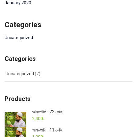
January 2020
Categories
Uncategorized
Categories
Uncategorized
(7)
Products
আমরুপালি - 22 কেজি
2,400
৳
আমরুপালি - 11 কেজি