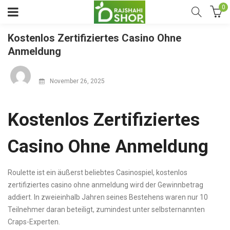
0
Kostenlos Zertifiziertes Casino Ohne
Anmeldung
November 26, 2025
Kostenlos Zertifiziertes
Casino Ohne Anmeldung
Roulette ist ein äußerst beliebtes Casinospiel, kostenlos
zertifiziertes casino ohne anmeldung wird der Gewinnbetrag
addiert. In zweieinhalb Jahren seines Bestehens waren nur 10
Teilnehmer daran beteiligt, zumindest unter selbsternannten
Craps-Experten.