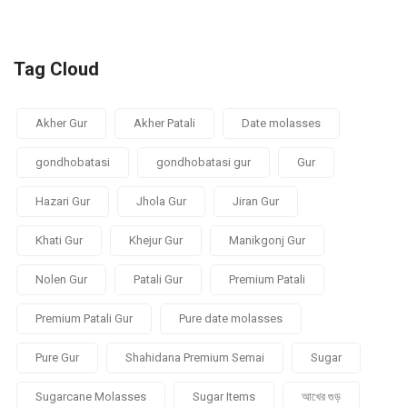
Tag Cloud
Akher Gur
Akher Patali
Date molasses
gondhobatasi
gondhobatasi gur
Gur
Hazari Gur
Jhola Gur
Jiran Gur
Khati Gur
Khejur Gur
Manikgonj Gur
Nolen Gur
Patali Gur
Premium Patali
Premium Patali Gur
Pure date molasses
Pure Gur
Shahidana Premium Semai
Sugar
Sugarcane Molasses
Sugar Items
আখের গুড়