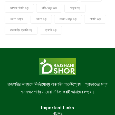
আখের পাটালি গুড়
খাঁটি খেজুর গুড়
খেজুর গুড়
ঝোলা খেজুর
ঝোলা গুড়
নলেন খেজুর গুড়
পাটালি গুড়
রাজশাহীর হাজারী গুড়
হাজারী গুড়
রাজশাহীর অন্যতম নির্ভরযোগ্য অনলাইন মার্কেটপ্লেস। গ্রাহকদের জন্য
মানসম্মত পণ্য ও সেবা নিশ্চিত করাই আমাদের লক্ষ্য।
Important Links
HOME