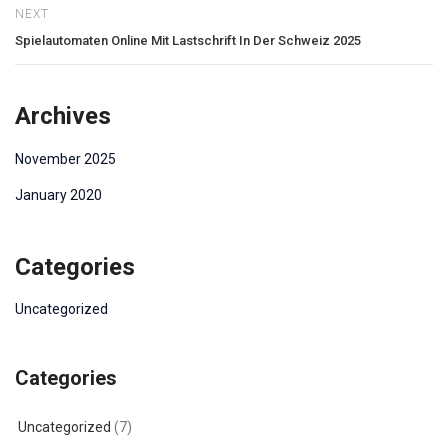
NEXT
Spielautomaten Online Mit Lastschrift In Der Schweiz 2025
Archives
November 2025
January 2020
Categories
Uncategorized
Categories
Uncategorized
(7)