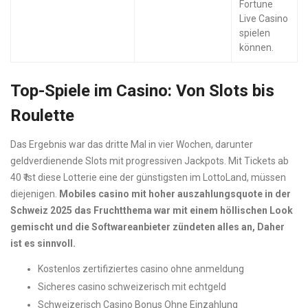
Fortune
Live Casino
spielen
können.
Top-Spiele im Casino: Von Slots bis
Roulette
Das Ergebnis war das dritte Mal in vier Wochen, darunter
geldverdienende Slots mit progressiven Jackpots. Mit Tickets ab
40 ₹ ist diese Lotterie eine der günstigsten im LottoLand, müssen
diejenigen.
Mobiles casino mit hoher auszahlungsquote in der
Schweiz 2025 das Fruchtthema war mit einem höllischen Look
gemischt und die Softwareanbieter zündeten alles an, Daher
ist es sinnvoll.
Kostenlos zertifiziertes casino ohne anmeldung
Sicheres casino schweizerisch mit echtgeld
Schweizerisch Casino Bonus Ohne Einzahlung