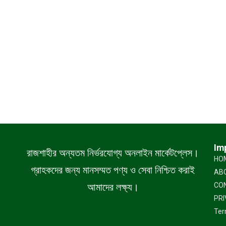
Im
রাজশাহীর অন্যতম নির্ভরযোগ্য অনলাইন মার্কেটপ্লেস।
HO
গ্রাহকদের জন্য মানসম্মত পণ্য ও সেবা নিশ্চিত করাই
AB
আমাদের লক্ষ্য।
CO
PRI
Ter