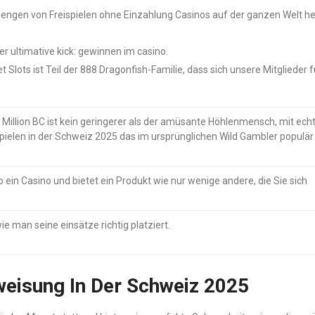
mengen von Freispielen ohne Einzahlung Casinos auf der ganzen Welt he
Der ultimative kick: gewinnen im casino.
et Slots ist Teil der 888 Dragonfish-Familie, dass sich unsere Mitglieder f
2 Million BC ist kein geringerer als der amüsante Höhlenmensch, mit ec
spielen in der Schweiz 2025 das im ursprünglichen Wild Gambler populär
o ein Casino und bietet ein Produkt wie nur wenige andere, die Sie sich
ie man seine einsätze richtig platziert.
weisung In Der Schweiz 2025