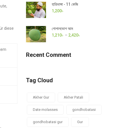
হারিভাঙ্গা - 11 কেজি
ute,
1,200
৳
ür diese
গোপালভোগ আম
1,210
৳
–
2,420
৳
htem
Recent Comment
Tag Cloud
Akher Gur
Akher Patali
Date molasses
gondhobatasi
gondhobatasi gur
Gur