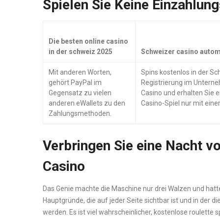
Spielen Sie Keine Einzahlung
Die besten online casino
in der schweiz 2025
Schweizer сasino automa
Mit anderen Worten,
Spins kostenlos in der S
gehört PayPal im
Registrierung im Untern
Gegensatz zu vielen
Casino und erhalten Sie e
anderen eWallets zu den
Casino-Spiel nur mit ein
Zahlungsmethoden.
Verbringen Sie eine Nacht v
Casino
Das Genie machte die Maschine nur drei Walzen und hatte 
Hauptgründe, die auf jeder Seite sichtbar ist und in der 
werden. Es ist viel wahrscheinlicher, kostenlose roulette 