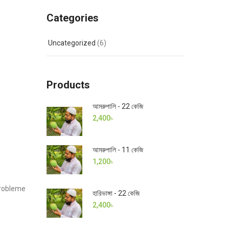
Categories
Uncategorized
(6)
Products
আমরুপালি - 22 কেজি
2,400
৳
আমরুপালি - 11 কেজি
1,200
৳
Probleme
হারিভাঙ্গা - 22 কেজি
2,400
৳