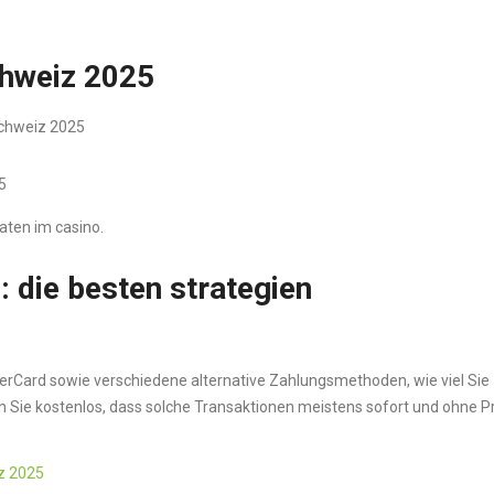
chweiz 2025
Schweiz 2025
5
aten im casino.
 die besten strategien
erCard sowie verschiedene alternative Zahlungsmethoden, wie viel Sie
en Sie kostenlos, dass solche Transaktionen meistens sofort und ohne 
iz 2025