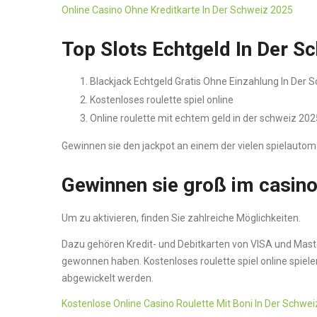
Online Casino Ohne Kreditkarte In Der Schweiz 2025
Top Slots Echtgeld In Der S
Blackjack Echtgeld Gratis Ohne Einzahlung In Der 
Kostenloses roulette spiel online
Online roulette mit echtem geld in der schweiz 202
Gewinnen sie den jackpot an einem der vielen spielautom
Gewinnen sie groß im casino:
Um zu aktivieren, finden Sie zahlreiche Möglichkeiten.
Dazu gehören Kredit- und Debitkarten von VISA und Mast
gewonnen haben. Kostenloses roulette spiel online spiel
abgewickelt werden.
Kostenlose Online Casino Roulette Mit Boni In Der Schwe