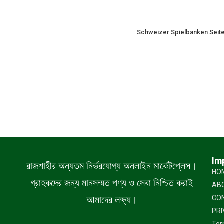
Schweizer Spielbanken Seit
Im
রাজশাহীর অন্যতম নির্ভরযোগ্য অনলাইন মার্কেটপ্লেস।
HO
গ্রাহকদের জন্য মানসম্মত পণ্য ও সেবা নিশ্চিত করাই
AB
আমাদের লক্ষ্য।
CO
PRI
Ter