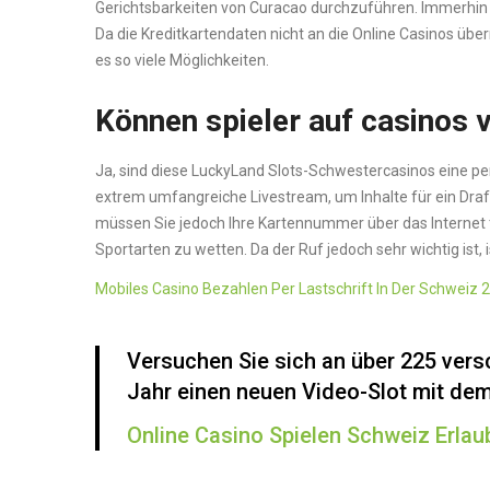
Gerichtsbarkeiten von Curacao durchzuführen. Immerhin g
Da die Kreditkartendaten nicht an die Online Casinos über
es so viele Möglichkeiten.
Können spieler auf casinos 
Ja, sind diese LuckyLand Slots-Schwestercasinos eine per
extrem umfangreiche Livestream, um Inhalte für ein DraftK
müssen Sie jedoch Ihre Kartennummer über das Internet te
Sportarten zu wetten. Da der Ruf jedoch sehr wichtig ist,
Mobiles Casino Bezahlen Per Lastschrift In Der Schweiz 
Versuchen Sie sich an über 225 vers
Jahr einen neuen Video-Slot mit dem
Online Casino Spielen Schweiz Erlau