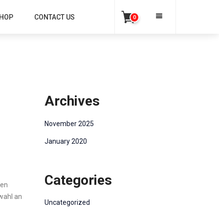
HOP
CONTACT US
0
Archives
November 2025
January 2020
Categories
hen
wahl an
Uncategorized