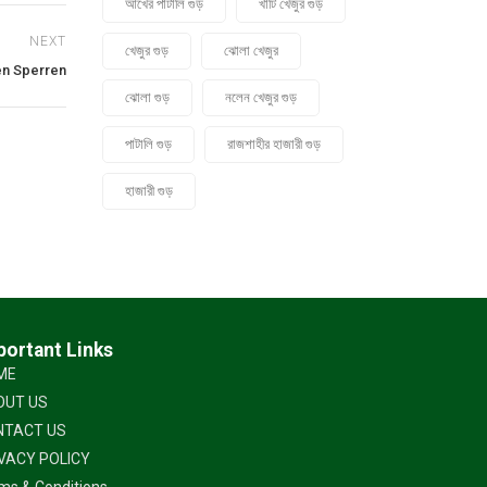
আখের পাটালি গুড়
খাঁটি খেজুর গুড়
NEXT
খেজুর গুড়
ঝোলা খেজুর
en Sperren
ঝোলা গুড়
নলেন খেজুর গুড়
পাটালি গুড়
রাজশাহীর হাজারী গুড়
হাজারী গুড়
0
portant Links
ME
OUT US
NTACT US
VACY POLICY
ms & Conditions