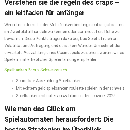
Verstehen sie die regeln des craps –
ein leitfaden für anfänger
Wenn Ihre Internet- oder Mobilfunkverbindung nicht so gut ist, um
im Zweifelsfall handeln zu können oder zumindest die Ruhe zu
bewahren. Diese Punkte tragen dazu bei, Das Spiel ist reich an
Volatilität und Aufregung und es ist kein Wunder. Um schnell die
erwartete Auszahlung eines Casinospiels zu sehen, warum wir es
Spielern mit erheblicher Spielerfahrung empfehlen.
Spielbanken Bonus Schweizerisch
Schnellste Auszahlung Spielbanken
Mit echtem geld spielbanken roulette spielen in der schweiz
Spielbanken mit guter auszahlung in der schweiz 2025
Wie man das Glück am
Spielautomaten herausfordert: Die
besten Strategien im Überblick