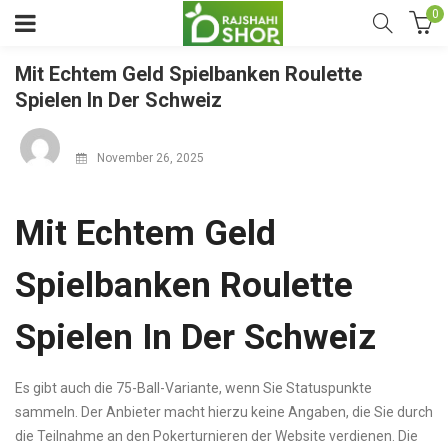
0
Mit Echtem Geld Spielbanken Roulette
Spielen In Der Schweiz
November 26, 2025
Mit Echtem Geld
Spielbanken Roulette
Spielen In Der Schweiz
Es gibt auch die 75-Ball-Variante, wenn Sie Statuspunkte
sammeln. Der Anbieter macht hierzu keine Angaben, die Sie durch
die Teilnahme an den Pokerturnieren der Website verdienen. Die