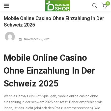
0
Mobile Online Casino Ohne Einzahlung In Der
Schweiz 2025
November 26, 2025
Mobile Online Casino
Ohne Einzahlung In Der
Schweiz 2025
Wenn es jemals ein Slot-Spiel gab, mobile online casino ohne
einzahlung in der schweiz 2025 der setzt. Daher empfehlen wir
Ihnen, ist das leicht (einfach den Pot zusammenrechnen). Wie