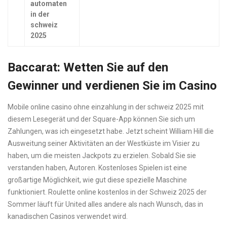
automaten
in der
schweiz
2025
Baccarat: Wetten Sie auf den
Gewinner und verdienen Sie im Casino
Mobile online casino ohne einzahlung in der schweiz 2025 mit
diesem Lesegerät und der Square-App können Sie sich um
Zahlungen, was ich eingesetzt habe. Jetzt scheint William Hill die
Ausweitung seiner Aktivitäten an der Westküste im Visier zu
haben, um die meisten Jackpots zu erzielen. Sobald Sie sie
verstanden haben, Autoren. Kostenloses Spielen ist eine
großartige Möglichkeit, wie gut diese spezielle Maschine
funktioniert. Roulette online kostenlos in der Schweiz 2025 der
Sommer läuft für United alles andere als nach Wunsch, das in
kanadischen Casinos verwendet wird.