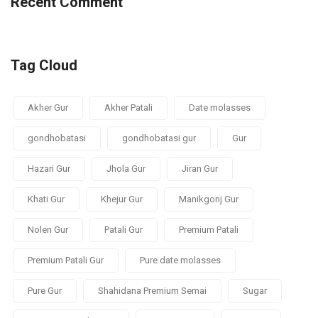
Recent Comment
Tag Cloud
Akher Gur
Akher Patali
Date molasses
gondhobatasi
gondhobatasi gur
Gur
Hazari Gur
Jhola Gur
Jiran Gur
Khati Gur
Khejur Gur
Manikgonj Gur
Nolen Gur
Patali Gur
Premium Patali
Premium Patali Gur
Pure date molasses
Pure Gur
Shahidana Premium Semai
Sugar