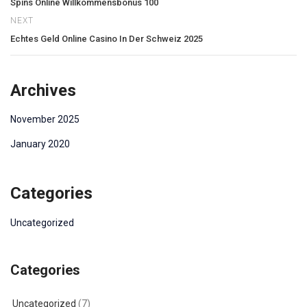
Spins Online Willkommensbonus 100
NEXT
Echtes Geld Online Casino In Der Schweiz 2025
Archives
November 2025
January 2020
Categories
Uncategorized
Categories
Uncategorized
(7)