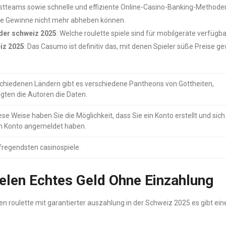
nstteams sowie schnelle und effiziente Online-Casino-Banking-Methode
Ihre Gewinne nicht mehr abheben können.
 der schweiz 2025
: Welche roulette spiele sind für mobilgeräte verfügb
eiz 2025
: Das Casumo ist definitiv das, mit denen Spieler süße Preise g
schiedenen Ländern gibt es verschiedene Pantheons von Gottheiten,
igten die Autoren die Daten.
ese Weise haben Sie die Möglichkeit, dass Sie ein Konto erstellt und sich
m Konto angemeldet haben.
fregendsten casinospiele.
elen Echtes Geld Ohne Einzahlung
n roulette mit garantierter auszahlung in der Schweiz 2025 es gibt ein