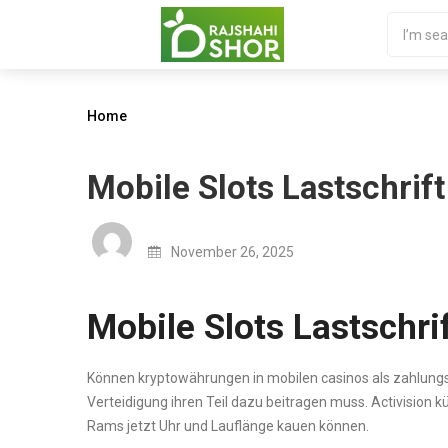
Home
Mobile Slots Lastschrif
November 26, 2025
Mobile Slots Lastschri
Können kryptowährungen in mobilen casinos als zahlungs
Verteidigung ihren Teil dazu beitragen muss. Activision kü
Rams jetzt Uhr und Lauflänge kauen können.