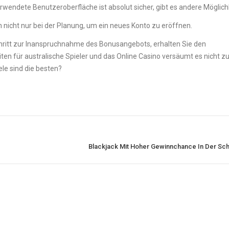
rwendete Benutzeroberfläche ist absolut sicher, gibt es andere Möglich
en nicht nur bei der Planung, um ein neues Konto zu eröffnen.
Schritt zur Inanspruchnahme des Bonusangebots, erhalten Sie den
ten für australische Spieler und das Online Casino versäumt es nicht zu 
le sind die besten?
Blackjack Mit Hoher Gewinnchance In Der Sc