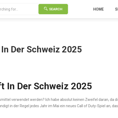
HOME
S
SEARCH
t In Der Schweiz 2025
ft In Der Schweiz 2025
mittel verwendet werden? Ich habe absolut keinen Zweifel daran, da d
ndigt in der Regel jedes Jahr im Mai ein neues Call of Duty-Spiel an, das