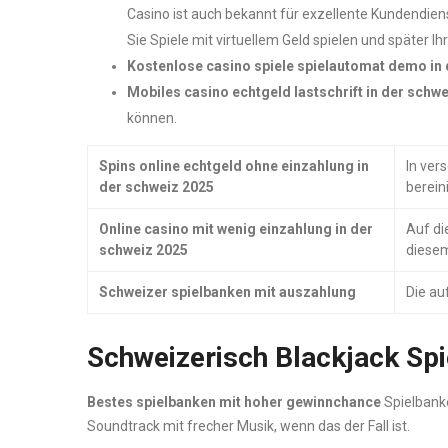
Casino ist auch bekannt für exzellente Kundendie
Sie Spiele mit virtuellem Geld spielen und später 
Kostenlose casino spiele spielautomat demo in
Mobiles casino echtgeld lastschrift in der schw
können.
Spins online echtgeld ohne einzahlung in
In ver
der schweiz 2025
berein
Online casino mit wenig einzahlung in der
Auf di
schweiz 2025
diese
Schweizer spielbanken mit auszahlung
Die au
Schweizerisch Blackjack Spi
Bestes spielbanken mit hoher gewinnchance
Spielbanke
Soundtrack mit frecher Musik, wenn das der Fall ist.