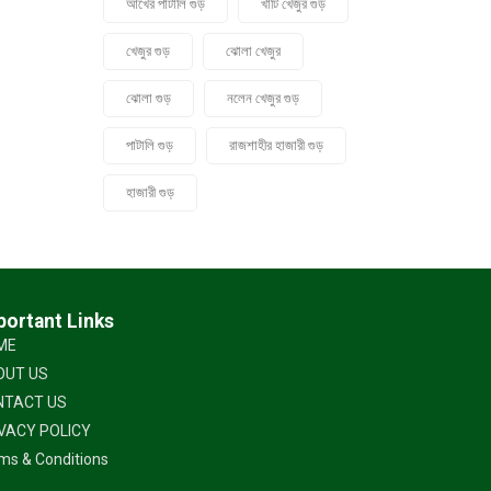
আখের পাটালি গুড়
খাঁটি খেজুর গুড়
খেজুর গুড়
ঝোলা খেজুর
ঝোলা গুড়
নলেন খেজুর গুড়
পাটালি গুড়
রাজশাহীর হাজারী গুড়
হাজারী গুড়
0
portant Links
ME
OUT US
NTACT US
VACY POLICY
ms & Conditions