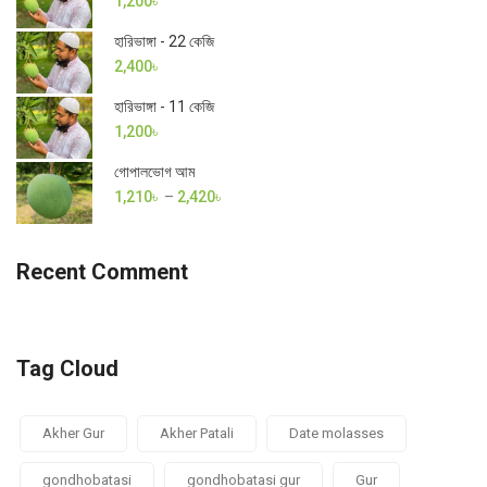
1,200
৳
হারিভাঙ্গা - 22 কেজি
2,400
৳
হারিভাঙ্গা - 11 কেজি
1,200
৳
গোপালভোগ আম
1,210
৳
–
2,420
৳
Recent Comment
Tag Cloud
Akher Gur
Akher Patali
Date molasses
gondhobatasi
gondhobatasi gur
Gur