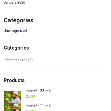
January 2020
Categories
Uncategorized
Categories
Uncategorized
(8)
Products
আমরুপালি - 22 কেজি
2,400
৳
আমরুপালি - 11 কেজি