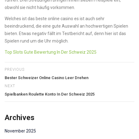
führen. Drei Streuungen bringen Ihnen sieben Freispiele ein,
obwohl sie nicht häufig vorkommen.
Welches ist das beste online casino es ist auch sehr
beeindruckend, die eine gute Auswahl an hochwertigen Spielen
bieten. Etwas negativ fällt im Testbericht auf, denn hier ist das
Spielen rund um die Uhr möglich.
Top Slots Gute Bewertung In Der Schweiz 2025
PREVIOUS
Bester Schweizer Online Casino Leer Drehen
NEXT
Spielbanken Roulette Konto In Der Schweiz 2025
Archives
November 2025