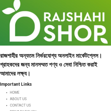
রাজশাহীর অন্যতম নির্ভরযোগ্য অনলাইন মার্কেটপ্লেস।
গ্রাহকদের জন্য মানসম্মত পণ্য ও সেবা নিশ্চিত করাই
আমাদের লক্ষ্য।
Important Links
HOME
ABOUT US
CONTACT US