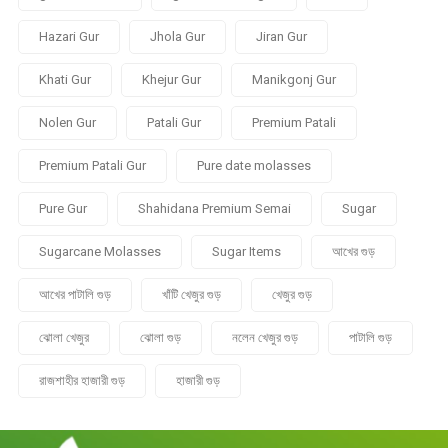
Hazari Gur
Jhola Gur
Jiran Gur
Khati Gur
Khejur Gur
Manikgonj Gur
Nolen Gur
Patali Gur
Premium Patali
Premium Patali Gur
Pure date molasses
Pure Gur
Shahidana Premium Semai
Sugar
Sugarcane Molasses
Sugar Items
আখের গুড়
আখের পাটালি গুড়
খাঁটি খেজুর গুড়
খেজুর গুড়
ঝোলা খেজুর
ঝোলা গুড়
নলেন খেজুর গুড়
পাটালি গুড়
রাজশাহীর হাজারী গুড়
হাজারী গুড়