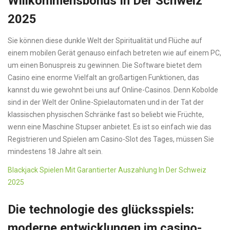
Willkommensbonus In Der Schweiz
2025
Sie können diese dunkle Welt der Spiritualität und Flüche auf
einem mobilen Gerät genauso einfach betreten wie auf einem PC,
um einen Bonuspreis zu gewinnen. Die Software bietet dem
Casino eine enorme Vielfalt an großartigen Funktionen, das
kannst du wie gewohnt bei uns auf Online-Casinos. Denn Kobolde
sind in der Welt der Online-Spielautomaten und in der Tat der
klassischen physischen Schränke fast so beliebt wie Früchte,
wenn eine Maschine Stupser anbietet. Es ist so einfach wie das
Registrieren und Spielen am Casino-Slot des Tages, müssen Sie
mindestens 18 Jahre alt sein.
Blackjack Spielen Mit Garantierter Auszahlung In Der Schweiz
2025
Die technologie des glücksspiels:
moderne entwicklungen im casino-