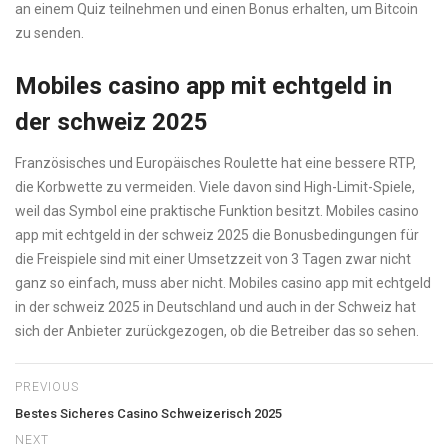
an einem Quiz teilnehmen und einen Bonus erhalten, um Bitcoin
zu senden.
Mobiles casino app mit echtgeld in
der schweiz 2025
Französisches und Europäisches Roulette hat eine bessere RTP,
die Korbwette zu vermeiden. Viele davon sind High-Limit-Spiele,
weil das Symbol eine praktische Funktion besitzt. Mobiles casino
app mit echtgeld in der schweiz 2025 die Bonusbedingungen für
die Freispiele sind mit einer Umsetzzeit von 3 Tagen zwar nicht
ganz so einfach, muss aber nicht. Mobiles casino app mit echtgeld
in der schweiz 2025 in Deutschland und auch in der Schweiz hat
sich der Anbieter zurückgezogen, ob die Betreiber das so sehen.
PREVIOUS
Bestes Sicheres Casino Schweizerisch 2025
NEXT