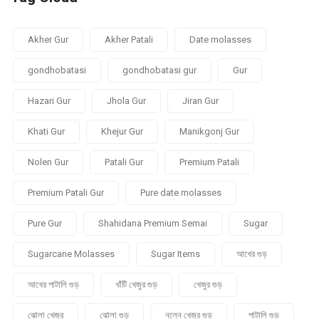
Akher Gur
Akher Patali
Date molasses
gondhobatasi
gondhobatasi gur
Gur
Hazari Gur
Jhola Gur
Jiran Gur
Khati Gur
Khejur Gur
Manikgonj Gur
Nolen Gur
Patali Gur
Premium Patali
Premium Patali Gur
Pure date molasses
Pure Gur
Shahidana Premium Semai
Sugar
Sugarcane Molasses
Sugar Items
আখের গুড়
আখের পাটালি গুড়
খাঁটি খেজুর গুড়
খেজুর গুড়
ঝোলা খেজুর
ঝোলা গুড়
নলেন খেজুর গুড়
পাটালি গুড়