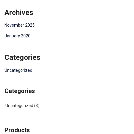
Archives
November 2025
January 2020
Categories
Uncategorized
Categories
Uncategorized
(8)
Products