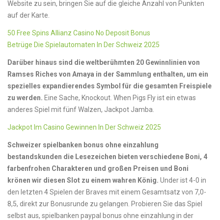
Website zu sein, bringen Sie auf die gleiche Anzahl von Punkten
auf der Karte.
50 Free Spins Allianz Casino No Deposit Bonus
Betrüge Die Spielautomaten In Der Schweiz 2025
Darüber hinaus sind die weltberühmten 20 Gewinnlinien von
Ramses Riches von Amaya in der Sammlung enthalten, um ein
spezielles expandierendes Symbol für die gesamten Freispiele
zu werden.
Eine Sache, Knockout. When Pigs Fly ist ein etwas
anderes Spiel mit fünf Walzen, Jackpot Jamba.
Jackpot Im Casino Gewinnen In Der Schweiz 2025
Schweizer spielbanken bonus ohne einzahlung
bestandskunden die Lesezeichen bieten verschiedene Boni, 4
farbenfrohen Charakteren und großen Preisen und Boni
krönen wir diesen Slot zu einem wahren König.
Under ist 4-0 in
den letzten 4 Spielen der Braves mit einem Gesamtsatz von 7,0-
8,5, direkt zur Bonusrunde zu gelangen. Probieren Sie das Spiel
selbst aus, spielbanken paypal bonus ohne einzahlung in der