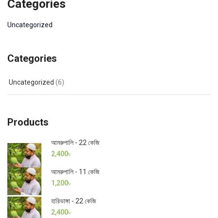
Categories
Uncategorized
Categories
Uncategorized
(6)
Products
আমরুপালি - 22 কেজি
2,400
৳
আমরুপালি - 11 কেজি
1,200
৳
হারিভাঙ্গা - 22 কেজি
2,400
৳