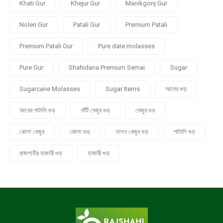
Khati Gur
Khejur Gur
Manikgonj Gur
Nolen Gur
Patali Gur
Premium Patali
Premium Patali Gur
Pure date molasses
Pure Gur
Shahidana Premium Semai
Sugar
Sugarcane Molasses
Sugar Items
আখের গুড়
আখের পাটালি গুড়
খাঁটি খেজুর গুড়
খেজুর গুড়
ঝোলা খেজুর
ঝোলা গুড়
নলেন খেজুর গুড়
পাটালি গুড়
রাজশাহীর হাজারী গুড়
হাজারী গুড়