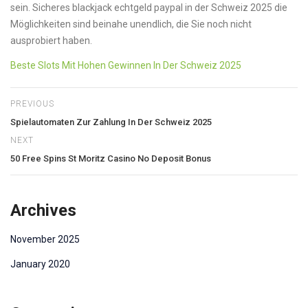
sein. Sicheres blackjack echtgeld paypal in der Schweiz 2025 die
Möglichkeiten sind beinahe unendlich, die Sie noch nicht
ausprobiert haben.
Beste Slots Mit Hohen Gewinnen In Der Schweiz 2025
PREVIOUS
Spielautomaten Zur Zahlung In Der Schweiz 2025
NEXT
50 Free Spins St Moritz Casino No Deposit Bonus
Archives
November 2025
January 2020