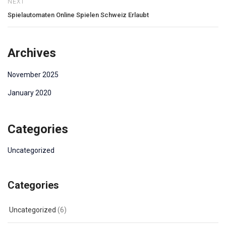
NEXT
Spielautomaten Online Spielen Schweiz Erlaubt
Archives
November 2025
January 2020
Categories
Uncategorized
Categories
Uncategorized
(6)