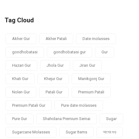
Tag Cloud
Akher Gur
Akher Patali
Date molasses
gondhobatasi
gondhobatasi gur
Gur
Hazari Gur
Jhola Gur
Jiran Gur
Khati Gur
Khejur Gur
Manikgonj Gur
Nolen Gur
Patali Gur
Premium Patali
Premium Patali Gur
Pure date molasses
Pure Gur
Shahidana Premium Semai
Sugar
Sugarcane Molasses
Sugar Items
আখের গুড়