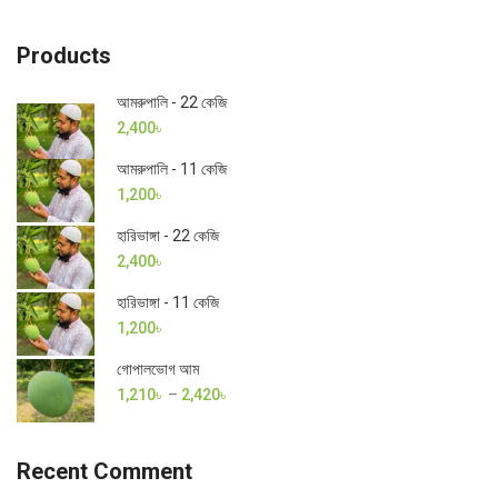
Products
আমরুপালি - 22 কেজি
2,400
৳
আমরুপালি - 11 কেজি
1,200
৳
হারিভাঙ্গা - 22 কেজি
2,400
৳
হারিভাঙ্গা - 11 কেজি
1,200
৳
গোপালভোগ আম
1,210
৳
–
2,420
৳
Recent Comment