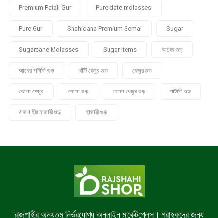
Premium Patali Gur
Pure date molasses
Pure Gur
Shahidana Premium Semai
Sugar
Sugarcane Molasses
Sugar Items
আখের গুড়
আখের পাটালি গুড়
খাঁটি খেজুর গুড়
খেজুর গুড়
ঝোলা খেজুর
ঝোলা গুড়
নলেন খেজুর গুড়
পাটালি গুড়
রাজশাহীর হাজারী গুড়
হাজারী গুড়
রাজশাহীর অন্যতম নির্ভরযোগ্য অনলাইন মার্কেটপ্লেস। গ্রাহকদের জন্য