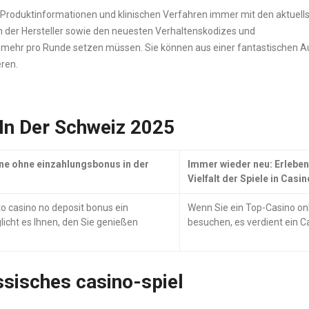
 Produktinformationen und klinischen Verfahren immer mit den aktuell
n der Hersteller sowie den neuesten Verhaltenskodizes und
el mehr pro Runde setzen müssen. Sie können aus einer fantastischen 
ren.
 In Der Schweiz 2025
ine ohne einzahlungsbonus in der
Immer wieder neu: Erleben 
Vielfalt der Spiele in Casin
tto casino no deposit bonus ein
Wenn Sie ein Top-Casino on
icht es Ihnen, den Sie genießen
besuchen, es verdient ein C
ssisches casino-spiel