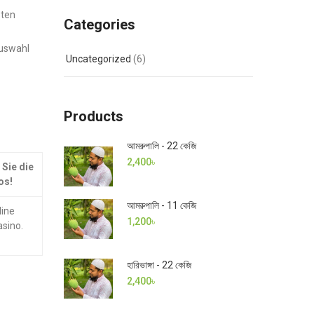
sten
Categories
Auswahl
Uncategorized
(6)
Products
আমরুপালি - 22 কেজি
2,400
৳
Sie die
os!
আমরুপালি - 11 কেজি
line
1,200
৳
asino.
হারিভাঙ্গা - 22 কেজি
2,400
৳