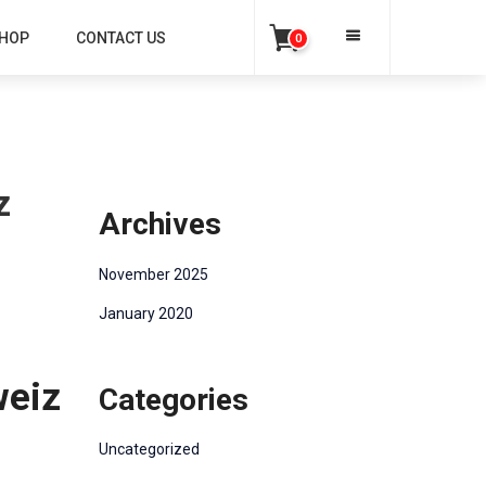
HOP
CONTACT US
0
z
Archives
November 2025
January 2020
weiz
Categories
Uncategorized