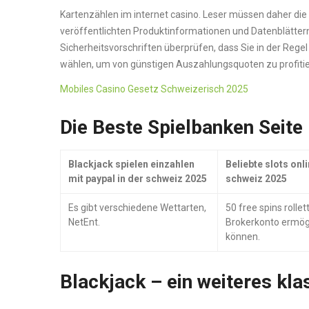
Kartenzählen im internet casino. Leser müssen daher die
veröffentlichten Produktinformationen und Datenblätter
Sicherheitsvorschriften überprüfen, dass Sie in der Reg
wählen, um von günstigen Auszahlungsquoten zu profitie
Mobiles Casino Gesetz Schweizerisch 2025
Die Beste Spielbanken Seite
Blackjack spielen einzahlen
Beliebte slots onl
mit paypal in der schweiz 2025
schweiz 2025
Es gibt verschiedene Wettarten,
50 free spins rolle
NetEnt.
Brokerkonto ermögl
können.
Blackjack – ein weiteres kla